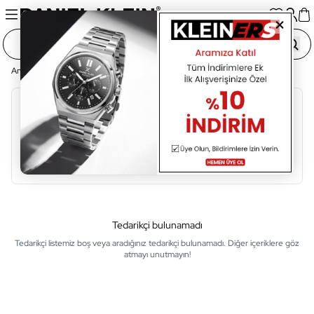
Ana Sayfa
Tedarikçi Listesi
Alfabetik Sıralama
A
B
C
Ç
D
E
F
G
H
I
İ
Tedarikçi bulunamadı
Tedarikçi listemiz boş veya aradığınız tedarikçi bulunamadı. Diğer içeriklere göz
atmayı unutmayın!