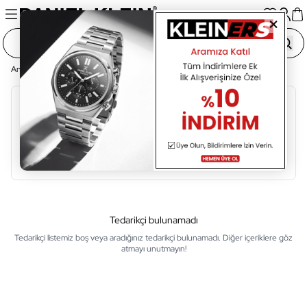
Ana Sayfa
Tedarikçi Listesi
Alfabetik Sıralama
A
B
C
Ç
D
E
F
G
H
I
İ
Tedarikçi bulunamadı
Tedarikçi listemiz boş veya aradığınız tedarikçi bulunamadı. Diğer içeriklere göz
atmayı unutmayın!