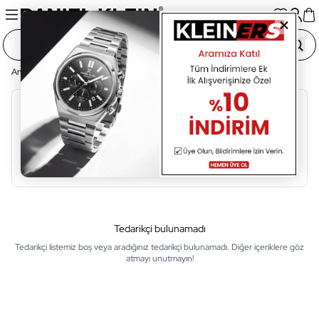
Ana Sayfa
Tedarikçi Listesi
Alfabetik Sıralama
A
B
C
Ç
D
E
F
G
H
I
İ
Tedarikçi bulunamadı
Tedarikçi listemiz boş veya aradığınız tedarikçi bulunamadı. Diğer içeriklere göz
atmayı unutmayın!