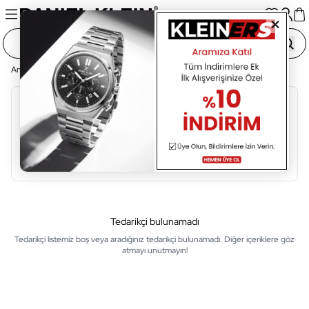
Ana Sayfa
Tedarikçi Listesi
Alfabetik Sıralama
A
B
C
Ç
D
E
F
G
H
I
İ
Tedarikçi bulunamadı
Tedarikçi listemiz boş veya aradığınız tedarikçi bulunamadı. Diğer içeriklere göz
atmayı unutmayın!