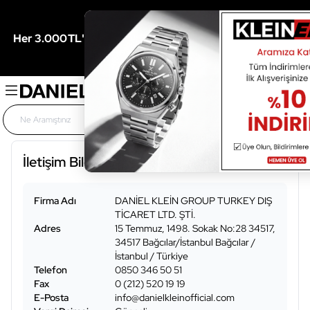
0
04
03
/
/
Her 3.000TL'ye 500TL Hediye İçin Son
Gün
Saat
Dakika
İletişim Bilgileri
Firma Adı
DANİEL KLEİN GROUP TURKEY DIŞ
TİCARET LTD. ŞTİ.
Adres
15 Temmuz, 1498. Sokak No:28 34517,
34517 Bağcılar/İstanbul
Bağcılar
/
İstanbul
/
Türkiye
Telefon
0850 346 50 51
Fax
0 (212) 520 19 19
E-Posta
info@danielkleinofficial.com