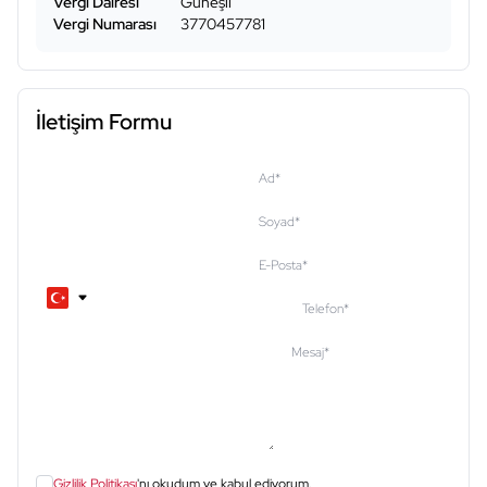
Vergi Dairesi
Güneşli
Vergi Numarası
3770457781
İletişim Formu
Ad
*
Soyad
*
E-Posta
*
Telefon
*
Mesaj
*
Gizlilik Politikası
'nı okudum ve kabul ediyorum.