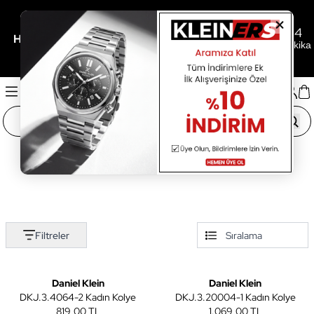
0
04
14
/
/
Her 3.000TL'ye 500TL Hediye İçin Son
Gün
Saat
Dakika
Filtreler
3
Daniel Klein
Daniel Klein
DKJ.3.4064-2 Kadın Kolye
DKJ.3.20004-1 Kadın Kolye
819,00 TL
1.069,00 TL