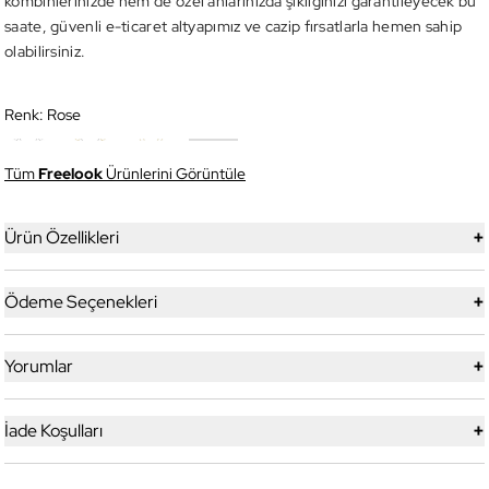
kombinlerinizde hem de özel anlarınızda şıklığınızı garantileyecek bu
saate, güvenli e-ticaret altyapımız ve cazip fırsatlarla hemen sahip
olabilirsiniz.
Renk:
Rose
Tüm
Freelook
Ürünlerini Görüntüle
+
Ürün Özellikleri
+
Ödeme Seçenekleri
+
Yorumlar
+
İade Koşulları