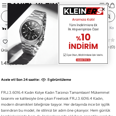
Paylaş
Ana Sayfa
Aksesuar
Kolye
FRJ.3.6016.4 Kadın Kol
FRJ.3.6016.4 Kadın Kolye
Favoriye Ekle
Değerlendirme (0)
Ürün Kodu:
FRJ.3.6016.4
1.419,00 TL
8
Acele et! Son 24 saatte:
görüntüleme
FRJ.3.6016.4 Kadın Kolye Kadın Tarzınızı Tamamlasın! Mükemmel
tasarımı ve kalitesiyle öne çıkan Freelook FRJ.3.6016.4 Kadın,
modern dinamikleri bileğinize taşıyor. Her detayında ince bir işçilik
barındıran bu model, ile stilinizi bir adım öne çıkarıyor. Hem günlük