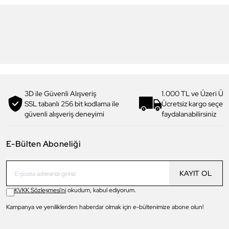
3
Daniel Klein
Daniel Klein
DKJ.3.4064-2 Kadın Kolye
DKJ.3.20004-1 Kadın Kolye
819,00 TL
654,90 TL
%
20
1.069,00 TL
854,90 TL
%
20
3D ile Güvenli Alışveriş
1.000 TL ve Üzeri Ücr
SSL tabanlı 256 bit kodlama ile
Ücretsiz kargo seçe
güvenli alışveriş deneyimi
faydalanabilirsiniz
E-Bülten Aboneliği
KAYIT OL
KVKK Sözleşmesi'ni
okudum, kabul ediyorum.
Kampanya ve yeniliklerden haberdar olmak için e-bültenimize abone olun!