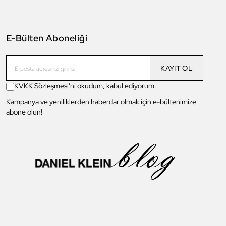
Tüm bunların yanında kullanıcısına sunduğu konfor ve rahatlık hissi, bu
Daniel Klein ailesi olarak siz değerli müşterilerimize büyük önem veriy
Erkek gözlükleri üretiminde dayanıklılık, işlevsellik ve kaliteli malzeme 
E-Bülten Aboneliği
KAYIT OL
Erkek güneş gözlükleri yalnızca günlük yaşamda değil
Bu aksesuarlarda sıklıkla tercih edilen polarize cam teknolojisi, yans
KVKK Sözleşmesi'ni
okudum, kabul ediyorum.
Erkek güneş gözlükleri, gö
Kampanya ve yeniliklerden haberdar olmak için e-bültenimize
Doğru yüz tipine uygun
abone olun!
Erkek gözlükleri estetik görünüm ön planda tutularak tasarlanmaktadır.
Kaliteli malzemeler ve UV k
Daniel Klein olarak kaliteli mal
İnce metal çerçeveleri ve damla for
Kalın ve kare çerçeveleriyle öne çıkan Wayfarer m
Keskin hatlara sahip modern tasarımı