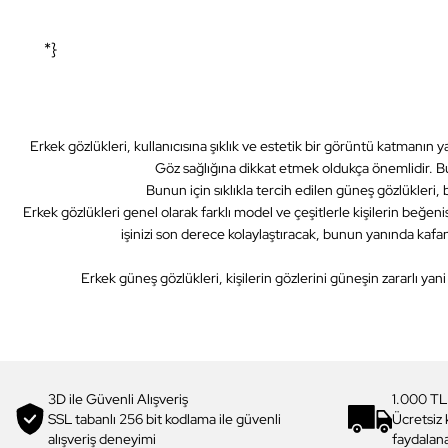
*}
Erkek gözlükleri, kullanıcısına şıklık ve estetik bir görüntü katmanın 
Göz sağlığına dikkat etmek oldukça önemlidir. Bu
Bunun için sıklıkla tercih edilen güneş gözlükleri, 
Erkek gözlükleri genel olarak farklı model ve çeşitlerle kişilerin beğe
işinizi son derece kolaylaştıracak, bunun yanında kafanız
Erkek güneş gözlükleri, kişilerin gözlerini güneşin zararlı yan
Erkek güneş gözlükleri farklı tasarımları ve renk seçenekleri ile her ta
erk
Bu gözlüklerde tercih 
3D ile Güvenli Alışveriş
1.000 TL
SSL tabanlı 256 bit kodlama ile güvenli
Ücretsiz
Parlak ışık altında sıklıkla tercih edilen bu ürünler, gözlerin
alışveriş deneyimi
faydalana