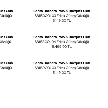
uet Club
Santa Barbara Polo & Racquet Club
üneş Gözlüğü
SB1150COL03 Erkek Güneş Gözlüğü
5.149,00 TL
uet Club
Santa Barbara Polo & Racquet Club
neş Gözlüğü
SB1153COL04 Erkek Güneş Gözlüğü
5.499,00 TL
uet Club
Santa Barbara Polo & Racquet Club
üneş Gözlüğü
SB1159COL03 Erkek Güneş Gözlüğü
5.149,00 TL