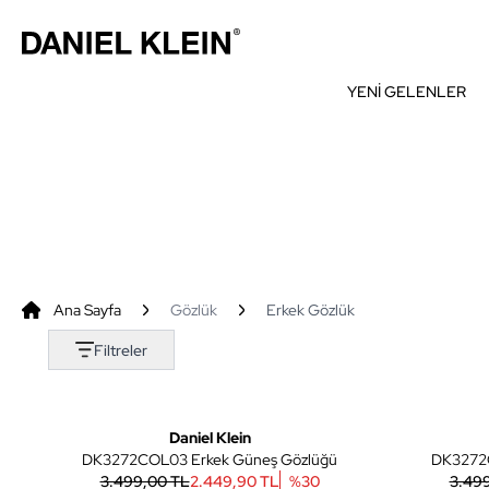
YENİ GELENLER
Ana Sayfa
Gözlük
Erkek Gözlük
Filtreler
Daniel Klein
DK3272COL03 Erkek Güneş Gözlüğü
3.499,00 TL
2.449,90 TL
%
30
3.49