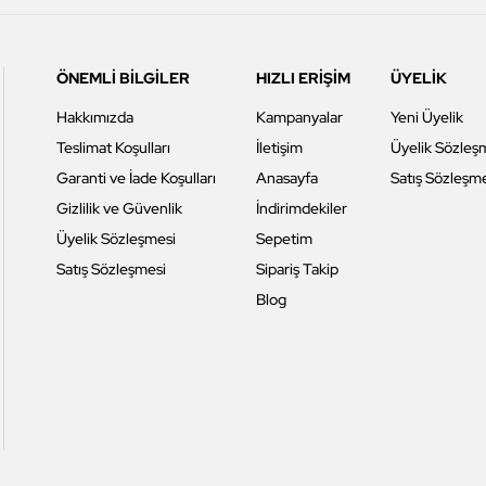
 aksesuarların tercih edilmesinde büyük rol oynamaktadır. Ayrıca dayanıklı
oruz. Bizim için yalnızca satış yapmak değil, sizlerin güvenliği ve memnun
özen gösteriyoruz.
kullanımını temel ilke olarak benimsiyoruz. Siz de kaliteli ve güvenilir erkek
ÖNEMLİ BİLGİLER
HIZLI ERİŞİM
ÜYELİK
koleksiyonumuzu inceleyebilirsiniz.
Hakkımızda
Kampanyalar
Yeni Üyelik
Erkek Güneş Gözlükleri
Teslimat Koşulları
İletişim
Üyelik Sözleş
, spor aktivitelerinde, seyahatlerde ve açık hava etkinliklerinde de rahatlı
ımaları azaltarak daha net ve konforlu bir görüş sunar. Farklı model seçene
Garanti ve İade Koşulları
Anasayfa
Satış Sözleşm
zleri UV ışınlarından korurken aynı zamanda tarzınızı tamamlayan önemli bir
Gizlilik ve Güvenlik
İndirimdekiler
 gözlüğü seçmek ise hem kullanım konforu hem de estetik görünüm açısı
Üyelik Sözleşmesi
Sepetim
Erkek Gözlük Modelleri
 Günümüzde erkekler de kombinlerine ve tarzlarına özen göstermekte, güneş 
Satış Sözleşmesi
Sipariş Takip
orumalı camlarla üretilen güneş gözlükleri hem göz sağlığını korur hem de
Blog
zeme ve modern tasarımları bir araya getirerek her kullanım alanına uygun 
En çok tercih edilen erkek gözlük modelleri şunlardır:
Pilot Gözlük
mundaki camlarıyla zamansız modeller arasında yer alır. Birçok yüz tipine 
Wayfarer Gözlük
odelleri günlük kullanımın vazgeçilmez seçeneklerinden biridir. Özellikle 
Kare Çerçeveli Gözlük
yla dikkat çeken kare çerçeveli gözlükler doğru yüz tipiyle kombinlendiğin