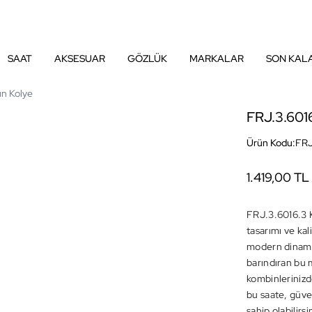
SAAT
AKSESUAR
GÖZLÜK
MARKALAR
SON KAL
ın Kolye
FRJ.3.6016
Ürün Kodu:
FRJ
1.419,00 TL
FRJ.3.6016.3 
tasarımı ve ka
modern dinamikl
barındıran bu m
kombinlerinizde
bu saate, güven
sahip olabilirsi