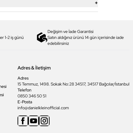
+
Değişim ve İade Garantisi
er 1-2 iş günü
Satın aldığınız ürünü 14 gün içerisinde iade
edebilirsiniz
Adres & İletişim
Adres
15 Temmuz, 1498. Sokak No:28 34517, 34517 Bağcılar/İstanbul
mesi
Telefon
esi
0850 346 50 51
E-Posta
info@danielkleinofficial.com
Facebook
Youtube
Instagram