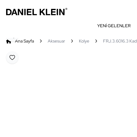
YENİ GELENLER
Paylaş
Ana Sayfa
Aksesuar
Kolye
FRJ.3.6016.3 Kad
Favoriye Ekle