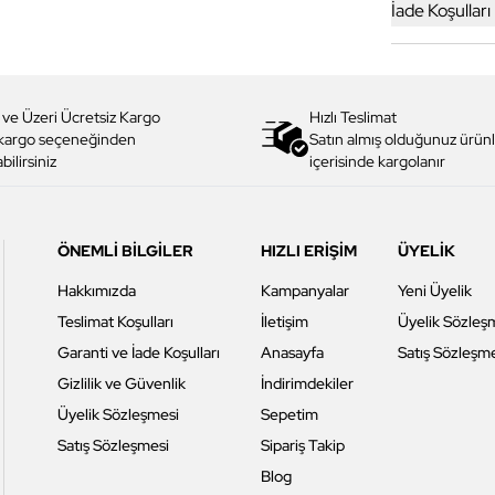
İade Koşulları
 ve Üzeri Ücretsiz Kargo
Hızlı Teslimat
 kargo seçeneğinden
Satın almış olduğunuz ürünl
bilirsiniz
içerisinde kargolanır
ÖNEMLİ BİLGİLER
HIZLI ERİŞİM
ÜYELİK
Hakkımızda
Kampanyalar
Yeni Üyelik
Teslimat Koşulları
İletişim
Üyelik Sözleş
Garanti ve İade Koşulları
Anasayfa
Satış Sözleşm
Gizlilik ve Güvenlik
İndirimdekiler
Üyelik Sözleşmesi
Sepetim
Satış Sözleşmesi
Sipariş Takip
Blog