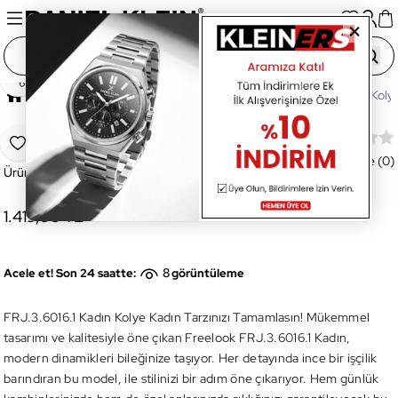
Paylaş
Ana Sayfa
Aksesuar
Kolye
FRJ.3.6016.1 Kadın Koly
FRJ.3.6016.1 Kadın Kolye
Favoriye Ekle
Değerlendirme (0)
Ürün Kodu:
FRJ.3.6016.1
1.419,00 TL
8
Acele et! Son 24 saatte:
görüntüleme
FRJ.3.6016.1 Kadın Kolye Kadın Tarzınızı Tamamlasın! Mükemmel
tasarımı ve kalitesiyle öne çıkan Freelook FRJ.3.6016.1 Kadın,
modern dinamikleri bileğinize taşıyor. Her detayında ince bir işçilik
barındıran bu model, ile stilinizi bir adım öne çıkarıyor. Hem günlük