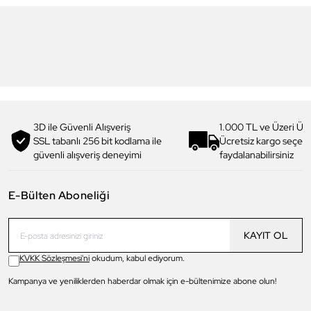
3
Daniel Klein
Daniel Klein
DKJ.3.4064-2 Kadın Kolye
DKJ.3.20004-1 Kadın Kolye
819,00 TL
654,90 TL
%
20
1.069,00 TL
854,90 TL
%
20
3D ile Güvenli Alışveriş
1.000 TL ve Üzeri Ücr
SSL tabanlı 256 bit kodlama ile
Ücretsiz kargo seçe
güvenli alışveriş deneyimi
faydalanabilirsiniz
E-Bülten Aboneliği
KAYIT OL
KVKK Sözleşmesi'ni
okudum, kabul ediyorum.
Kampanya ve yeniliklerden haberdar olmak için e-bültenimize abone olun!