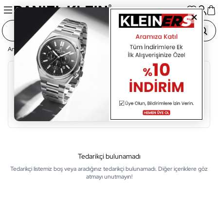
Ana Sayfa
Tedarikçi Listesi
Alfabetik Sıralama
A
B
C
Ç
D
E
F
G
H
I
İ
Tedarikçi bulunamadı
Tedarikçi listemiz boş veya aradığınız tedarikçi bulunamadı. Diğer içeriklere göz
atmayı unutmayın!