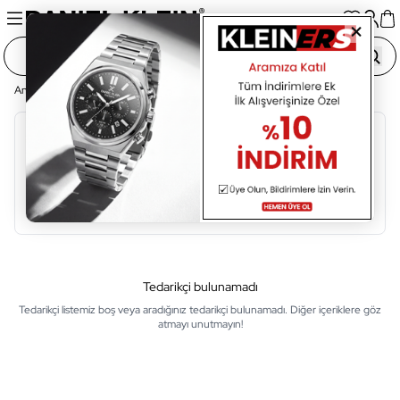
Ana Sayfa
Tedarikçi Listesi
Alfabetik Sıralama
A
B
C
Ç
D
E
F
G
H
I
İ
Tedarikçi bulunamadı
Tedarikçi listemiz boş veya aradığınız tedarikçi bulunamadı. Diğer içeriklere göz
atmayı unutmayın!