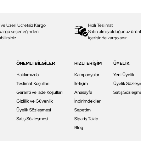
 ve Üzeri Ücretsiz Kargo
Hızlı Teslimat
 kargo seçeneğinden
Satın almış olduğunuz ürünl
bilirsiniz
içerisinde kargolanır
ÖNEMLİ BİLGİLER
HIZLI ERİŞİM
ÜYELİK
Hakkımızda
Kampanyalar
Yeni Üyelik
Teslimat Koşulları
İletişim
Üyelik Sözleş
Garanti ve İade Koşulları
Anasayfa
Satış Sözleşm
Gizlilik ve Güvenlik
İndirimdekiler
Üyelik Sözleşmesi
Sepetim
Satış Sözleşmesi
Sipariş Takip
Blog