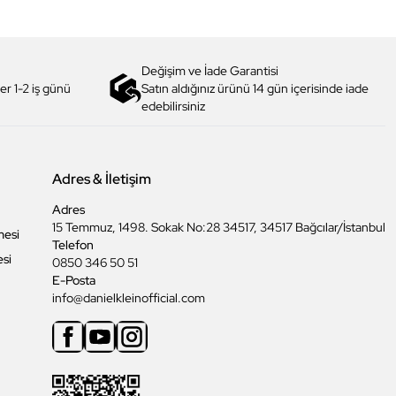
Değişim ve İade Garantisi
er 1-2 iş günü
Satın aldığınız ürünü 14 gün içerisinde iade
edebilirsiniz
Adres & İletişim
Adres
15 Temmuz, 1498. Sokak No:28 34517, 34517 Bağcılar/İstanbul
mesi
Telefon
esi
0850 346 50 51
E-Posta
info@danielkleinofficial.com
Facebook
Youtube
Instagram