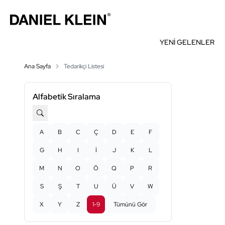
YENİ GELENLER
Ana Sayfa
Tedarikçi Listesi
Alfabetik Sıralama
A
B
C
Ç
D
E
F
G
H
I
İ
J
K
L
M
N
O
Ö
Q
P
R
S
Ş
T
U
Ü
V
W
X
Y
Z
1-9
Tümünü Gör