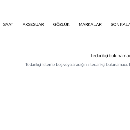
SAAT
AKSESUAR
GÖZLÜK
MARKALAR
SON KAL
Tedarikçi bulunama
Tedarikçi listemiz boş veya aradığınız tedarikçi bulunamadı.