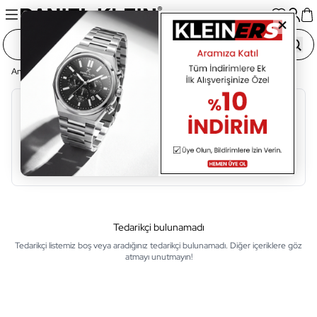
Ana Sayfa
Tedarikçi Listesi
Alfabetik Sıralama
A
B
C
Ç
D
E
F
G
H
I
İ
Tedarikçi bulunamadı
Tedarikçi listemiz boş veya aradığınız tedarikçi bulunamadı. Diğer içeriklere göz
atmayı unutmayın!