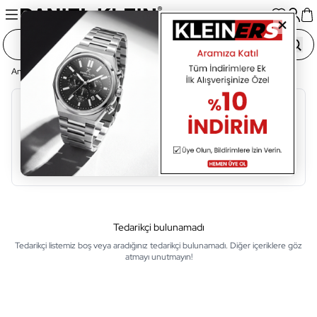
Ana Sayfa
Tedarikçi Listesi
Alfabetik Sıralama
A
B
C
Ç
D
E
F
G
H
I
İ
Tedarikçi bulunamadı
Tedarikçi listemiz boş veya aradığınız tedarikçi bulunamadı. Diğer içeriklere göz
atmayı unutmayın!