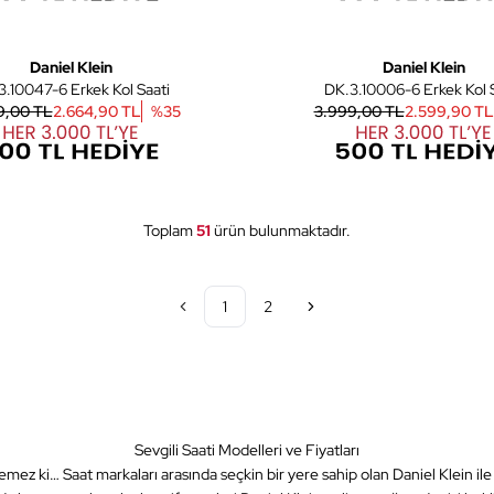
6
Daniel Klein
Daniel Klein
DK.3.10047-6 Erkek Kol Saati
DK.3.10006-6 Erkek 
9,00 TL
2.664,90 TL
%
35
3.999,00 TL
2.599,90 TL
Toplam
51
ürün bulunmaktadır.
1
2
Sevgili Saati Modelleri ve Fiyatları
z ki… Saat markaları arasında seçkin bir yere sahip olan Daniel Klein ile sevg