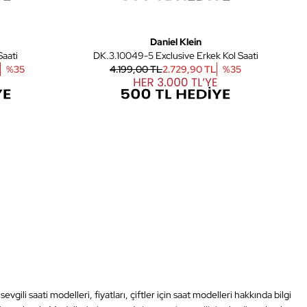
7
6
Daniel Klein
Kol Saati
DK.3.10049-5 Exclusive Erkek Kol Saati
%
35
4.199,00 TL
2.729,90 TL
%
35
ili saati modelleri, fiyatları, çiftler için saat modelleri hakkında bilgi