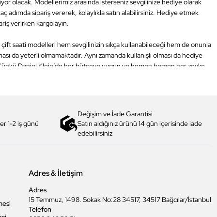
kliyor olacak. Modellerimiz arasında isterseniz sevgilinize hediye olarak
ç adımda sipariş vererek, kolaylıkla satın alabilirsiniz. Hediye etmek
pariş verirken kargolayın.
nun çift saati modelleri hem sevgilinizin sıkça kullanabileceği hem de onunla
ması da yeterli olmamaktadır. Aynı zamanda kullanışlı olması da hediye
nmaz. Çünkü Daniel Klein’de her bütçeye uygun ve hemen hemen her zevke
bulundurarak bir seçim yapmak.
asını sağlayacak bir hediye vermek istiyorsanız kol saatlerine göz atmadan
ler, beğeneceği tarzlar, tasarımlar birçok detaya ulaşabilirsiniz. Eğer
lsa herkesin kullanmayı sevdiği saatler farklıdır. Kimi insan spor saat
Değişim ve İade Garantisi
u doğrultuda tasarlanmıştır.
er 1-2 iş günü
Satın aldığınız ürünü 14 gün içerisinde iade
evgili saati modellerimizde bir araya geliyor. Tabi ki sevgilinize en çok
edebilirsiniz
rasında bir seçim yapabilirsiniz.
aratan modellerimiz arasından kendinize hitap eden bir model bulmanız çok
sevgili saatlerinin uzun zamandır hala devam eden bir modası var. Birçok
Adres & İletişim
opülerliği Daniel Klein farkıyla tamamlayarak, sevgilinizle birlikte saat
Adres
15 Temmuz, 1498. Sokak No:28 34517, 34517 Bağcılar/İstanbul
mesi
suar olacaktır. Gerek tasarımlarıyla kombinleri tamamlayacak gerek
Telefon
le de uzun yıllar boyunca kullanabileceğiniz saatleri casual ya da formal
esi