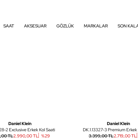
SAAT
AKSESUAR
GÖZLÜK
MARKALAR
SON KAL
5
Yeni
Daniel Klein
Daniel Klein
28-2 Exclusive Erkek Kol Saati
DK.1.13327-3 Premium Erkek 
9,00 TL
2.990,00 TL
%
29
3.399,00 TL
2.719,00 TL