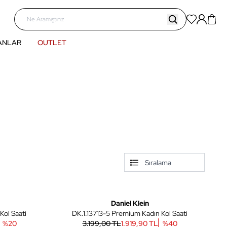
ANLAR
OUTLET
6
6
Daniel Klein
Kol Saati
DK.1.13713-5 Premium Kadın Kol Saati
%
20
3.199,00 TL
1.919,90 TL
%
40