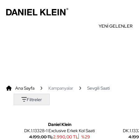
YENİ GELENLER
Ana Sayfa
Kampanyalar
Sevgili Saati
Filtreler
5
Yeni
Daniel Klein
DK.1.13328-1 Exclusive Erkek Kol Saati
DK.1.133
4.199,00 TL
2.990,00 TL
%
29
4.19