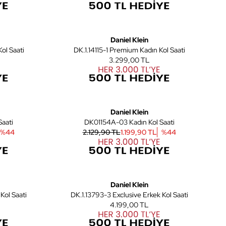
6
6
Yeni
Daniel Klein
ol Saati
DK.1.14115-1 Premium Kadın Kol Saati
3.299,00 TL
4
4
Daniel Klein
ol Saati
DK01154A-03 Kadın Kol Saati
%
44
2.129,90 TL
1.199,90 TL
%
44
11
11
Yeni
Daniel Klein
Kol Saati
DK.1.13793-3 Exclusive Erkek Kol Saati
4.199,00 TL