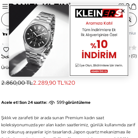
Paylaş
Ana Sayfa
Saatler
Kadın Saat
DK.1.13771-6 Premium 
Yeni
DK.1.13771-6 Premium Kadın Kol
Favoriye Ekle
Saati
Değerlendirme (0)
Ürün Kodu:
DK.1.13771-6
2.860,00 TL
2.289,90 TL
%
20
599
Acele et! Son 24 saatte:
görüntüleme
Şıklık ve zarafeti bir arada sunan Premium kadın saat
koleksiyonumuzda yer alan kadın saatlerimiz, günlük kullanımda zarif
bir dokunuş arayanlar için tasarlandı.Japon quartz mekanizması ile