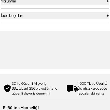
+
Yorumlar
+
İade Koşulları
6
6
Daniel Klein
Daniel Klein
DK.1.13713-5 Premium Kadın
DK.1.14117-6 Premium Kadın
Kol Saati
Kol Saati
3.199,00 TL
1.919,90 TL
%
40
3.299,00 TL
1.979,90 TL
%
40
3D ile Güvenli Alışveriş
1.000 TL ve Üzeri Ücr
SSL tabanlı 256 bit kodlama ile
Ücretsiz kargo seçe
güvenli alışveriş deneyimi
faydalanabilirsiniz
E-Bülten Aboneliği