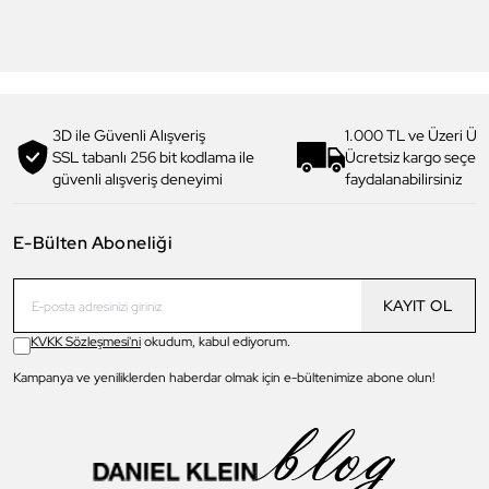
3.199,00 TL
1.919,90 TL
%
40
3.299,00 TL
1.979,90 TL
%
40
3D ile Güvenli Alışveriş
1.000 TL ve Üzeri Ücr
SSL tabanlı 256 bit kodlama ile
Ücretsiz kargo seçe
güvenli alışveriş deneyimi
faydalanabilirsiniz
E-Bülten Aboneliği
KAYIT OL
KVKK Sözleşmesi'ni
okudum, kabul ediyorum.
Kampanya ve yeniliklerden haberdar olmak için e-bültenimize abone olun!