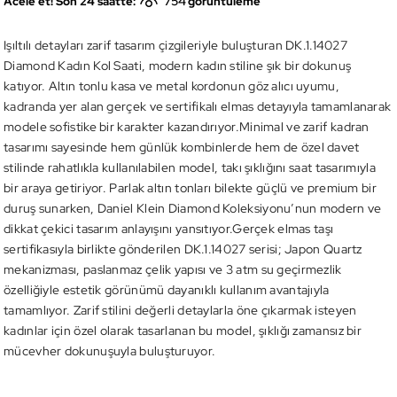
754
Acele et! Son 24 saatte:
görüntüleme
Işıltılı detayları zarif tasarım çizgileriyle buluşturan DK.1.14027
Diamond Kadın Kol Saati, modern kadın stiline şık bir dokunuş
katıyor. Altın tonlu kasa ve metal kordonun göz alıcı uyumu,
kadranda yer alan gerçek ve sertifikalı elmas detayıyla tamamlanarak
modele sofistike bir karakter kazandırıyor.Minimal ve zarif kadran
tasarımı sayesinde hem günlük kombinlerde hem de özel davet
stilinde rahatlıkla kullanılabilen model, takı şıklığını saat tasarımıyla
bir araya getiriyor. Parlak altın tonları bilekte güçlü ve premium bir
duruş sunarken, Daniel Klein Diamond Koleksiyonu’nun modern ve
dikkat çekici tasarım anlayışını yansıtıyor.Gerçek elmas taşı
sertifikasıyla birlikte gönderilen DK.1.14027 serisi; Japon Quartz
mekanizması, paslanmaz çelik yapısı ve 3 atm su geçirmezlik
özelliğiyle estetik görünümü dayanıklı kullanım avantajıyla
tamamlıyor. Zarif stilini değerli detaylarla öne çıkarmak isteyen
kadınlar için özel olarak tasarlanan bu model, şıklığı zamansız bir
mücevher dokunuşuyla buluşturuyor.