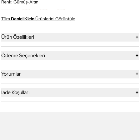
Renk:
Gümüş-Altın
Tüm
Daniel Klein
Ürünlerini Görüntüle
+
Ürün Özellikleri
+
Ödeme Seçenekleri
+
Yorumlar
+
İade Koşulları
6
6
Daniel Klein
Daniel Klein
DK.1.13713-5 Premium Kadın
DK.1.14117-6 Premium Kadın
Kol Saati
Kol Saati