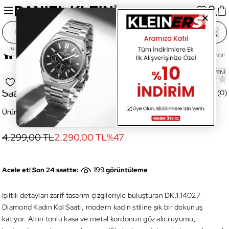
Paylaş
Ana Sayfa
Saatler
Kadın Saat
DK.1.14136-6 Diamond 
DK.1.14136-6 Diamond Kadın Kol
Favoriye Ekle
Saati
Değerlendirme (0)
Ürün Kodu:
DK.1.14136-6
4.299,00 TL
2.290,00 TL
%
47
199
Acele et! Son 24 saatte:
görüntüleme
Işıltılı detayları zarif tasarım çizgileriyle buluşturan DK.1.14027
Diamond Kadın Kol Saati, modern kadın stiline şık bir dokunuş
katıyor. Altın tonlu kasa ve metal kordonun göz alıcı uyumu,