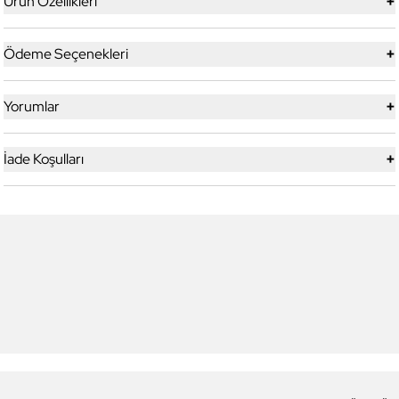
+
Ürün Özellikleri
+
Ödeme Seçenekleri
+
Yorumlar
+
İade Koşulları
6
6
Daniel Klein
Daniel Klein
DK.1.13713-5 Premium Kadın
DK.1.14117-6 Premium Kadın
Kol Saati
Kol Saati
3.199,00 TL
1.919,90 TL
%
40
3.299,00 TL
1.979,90 TL
%
40