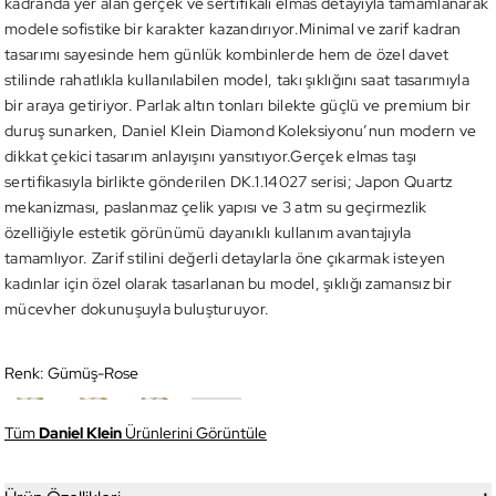
kadranda yer alan gerçek ve sertifikalı elmas detayıyla tamamlanarak
modele sofistike bir karakter kazandırıyor.Minimal ve zarif kadran
tasarımı sayesinde hem günlük kombinlerde hem de özel davet
stilinde rahatlıkla kullanılabilen model, takı şıklığını saat tasarımıyla
bir araya getiriyor. Parlak altın tonları bilekte güçlü ve premium bir
duruş sunarken, Daniel Klein Diamond Koleksiyonu’nun modern ve
dikkat çekici tasarım anlayışını yansıtıyor.Gerçek elmas taşı
sertifikasıyla birlikte gönderilen DK.1.14027 serisi; Japon Quartz
mekanizması, paslanmaz çelik yapısı ve 3 atm su geçirmezlik
özelliğiyle estetik görünümü dayanıklı kullanım avantajıyla
tamamlıyor. Zarif stilini değerli detaylarla öne çıkarmak isteyen
kadınlar için özel olarak tasarlanan bu model, şıklığı zamansız bir
mücevher dokunuşuyla buluşturuyor.
Renk:
Gümüş-Rose
Tüm
Daniel Klein
Ürünlerini Görüntüle