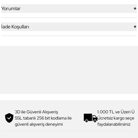
+
Yorumlar
+
İade Koşulları
6
6
Daniel Klein
Daniel Klein
DK.1.13713-5 Premium Kadın
DK.1.14117-6 Premium Kadın
Kol Saati
Kol Saati
3.199,00 TL
1.919,90 TL
%
40
3.299,00 TL
1.979,90 TL
%
40
3D ile Güvenli Alışveriş
1.000 TL ve Üzeri Ücr
SSL tabanlı 256 bit kodlama ile
Ücretsiz kargo seçe
güvenli alışveriş deneyimi
faydalanabilirsiniz