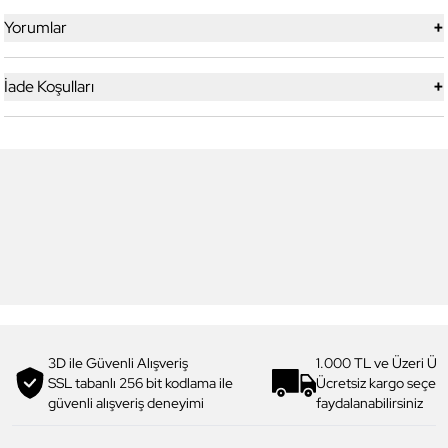
+
Yorumlar
+
İade Koşulları
6
6
Daniel Klein
Daniel Klein
DK.1.13713-5 Premium Kadın
DK.1.14117-6 Premium Kadın
Kol Saati
Kol Saati
3.199,00 TL
1.919,90 TL
%
40
3.299,00 TL
1.979,90 TL
%
40
3D ile Güvenli Alışveriş
1.000 TL ve Üzeri Ücr
SSL tabanlı 256 bit kodlama ile
Ücretsiz kargo seçe
güvenli alışveriş deneyimi
faydalanabilirsiniz