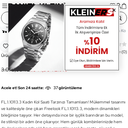
Paylaş
Ana Sayfa
Saatler
Kadın Saat
FL.1.10113.3 Kadın Kol 
FL.1.10113.3 Kadın Kol Saati
Favoriye Ekle
Değerlendirme (0)
Ürün Kodu:
FL.1.10113.3
3.079,00 TL
1.844,90 TL
%
40
37
Acele et! Son 24 saatte:
görüntüleme
FL.1.10113.3 Kadın Kol Saati Tarzınızı Tamamlasın! Mükemmel tasarımı
ve kalitesiyle öne çıkan Freelook FL.1.10113.3, modern dinamikleri
bileğinize taşıyor. Her detayında ince bir işçilik barındıran bu model,
ile stilinizi bir adım öne çıkarıyor. Hem günlük kombinlerinizde hem