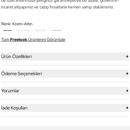
de özel anlarınızda şıklığınızı garantileyecek bu saate, güvenli e-
ticaret altyapımız ve cazip fırsatlarla hemen sahip olabilirsiniz.
Renk:
Krem-Altın
Tüm
Freelook
Ürünlerini Görüntüle
+
Ürün Özellikleri
+
Ödeme Seçenekleri
+
Yorumlar
+
İade Koşulları
6
6