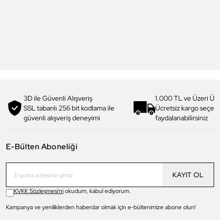
Daniel Klein
Daniel Klein
DK.1.13713-5 Premium Kadın
DK.1.14117-6 Premium Kadın
Kol Saati
Kol Saati
3.199,00 TL
1.919,90 TL
%
40
3.299,00 TL
1.979,90 TL
%
40
3D ile Güvenli Alışveriş
1.000 TL ve Üzeri Ücr
SSL tabanlı 256 bit kodlama ile
Ücretsiz kargo seçe
güvenli alışveriş deneyimi
faydalanabilirsiniz
E-Bülten Aboneliği
KAYIT OL
KVKK Sözleşmesi'ni
okudum, kabul ediyorum.
Kampanya ve yeniliklerden haberdar olmak için e-bültenimize abone olun!