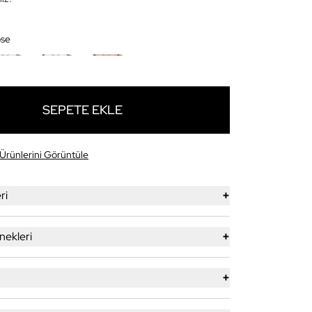
ose
SEPETE EKLE
Ürünlerini Görüntüle
+
ri
+
ekleri
+