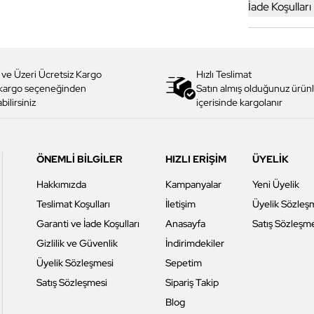
İade Koşulları
 ve Üzeri Ücretsiz Kargo
Hızlı Teslimat
 kargo seçeneğinden
Satın almış olduğunuz ürünl
bilirsiniz
içerisinde kargolanır
ÖNEMLİ BİLGİLER
HIZLI ERİŞİM
ÜYELİK
Hakkımızda
Kampanyalar
Yeni Üyelik
Teslimat Koşulları
İletişim
Üyelik Sözleş
Garanti ve İade Koşulları
Anasayfa
Satış Sözleşm
Gizlilik ve Güvenlik
İndirimdekiler
Üyelik Sözleşmesi
Sepetim
Satış Sözleşmesi
Sipariş Takip
Blog