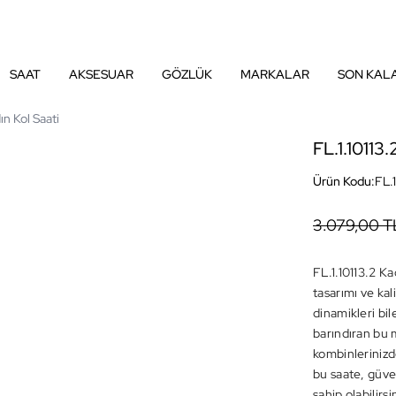
SAAT
AKSESUAR
GÖZLÜK
MARKALAR
SON KAL
ın Kol Saati
FL.1.10113.
Ürün Kodu:
FL.1
3.079,00 T
FL.1.10113.2 K
tasarımı ve ka
dinamikleri bil
barındıran bu m
kombinlerinizde
bu saate, güven
sahip olabilirsi