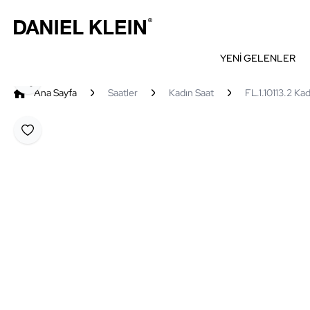
YENİ GELENLER
Paylaş
Ana Sayfa
Saatler
Kadın Saat
FL.1.10113.2 Kad
Favoriye Ekle