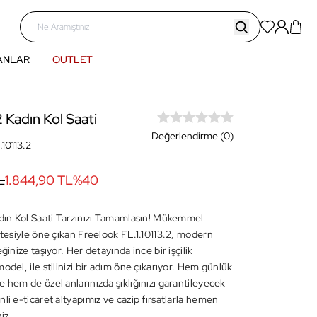
ANLAR
OUTLET
2 Kadın Kol Saati
Değerlendirme (0)
.10113.2
L
1.844,90 TL
%
40
adın Kol Saati Tarzınızı Tamamlasın! Mükemmel
litesiyle öne çıkan Freelook FL.1.10113.2, modern
eğinize taşıyor. Her detayında ince bir işçilik
odel, ile stilinizi bir adım öne çıkarıyor. Hem günlük
 hem de özel anlarınızda şıklığınızı garantileyecek
li e-ticaret altyapımız ve cazip fırsatlarla hemen
niz.