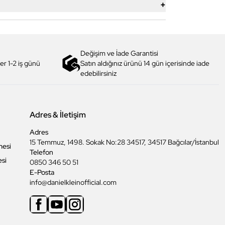
+
Değişim ve İade Garantisi
er 1-2 iş günü
Satın aldığınız ürünü 14 gün içerisinde iade
edebilirsiniz
Adres & İletişim
Adres
15 Temmuz, 1498. Sokak No:28 34517, 34517 Bağcılar/İstanbul
mesi
Telefon
esi
0850 346 50 51
E-Posta
info@danielkleinofficial.com
Facebook
Youtube
Instagram