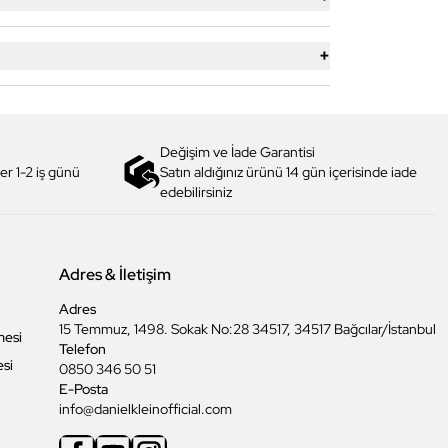
+
Değişim ve İade Garantisi
er 1-2 iş günü
Satın aldığınız ürünü 14 gün içerisinde iade
edebilirsiniz
Adres & İletişim
Adres
15 Temmuz, 1498. Sokak No:28 34517, 34517 Bağcılar/İstanbul
mesi
Telefon
esi
0850 346 50 51
E-Posta
info@danielkleinofficial.com