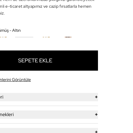
li e-ticaret altyapımız ve cazip fırsatlarla hemen
niz.
ümüş - Altın
SEPETE EKLE
lerini Görüntüle
+
ri
+
ekleri
+