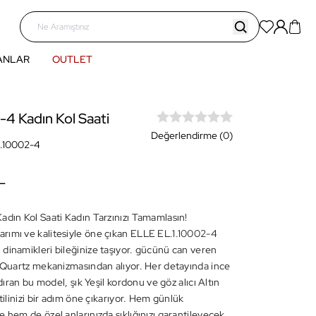
ANLAR
OUTLET
-4 Kadın Kol Saati
Değerlendirme (0)
1.10002-4
L
adın Kol Saati Kadın Tarzınızı Tamamlasın!
ımı ve kalitesiyle öne çıkan ELLE EL.1.10002-4
dinamikleri bileğinize taşıyor. gücünü can veren
n Quartz mekanizmasından alıyor. Her detayında ince
ındıran bu model, şık Yeşil kordonu ve göz alıcı Altın
stilinizi bir adım öne çıkarıyor. Hem günlük
 hem de özel anlarınızda şıklığınızı garantileyecek