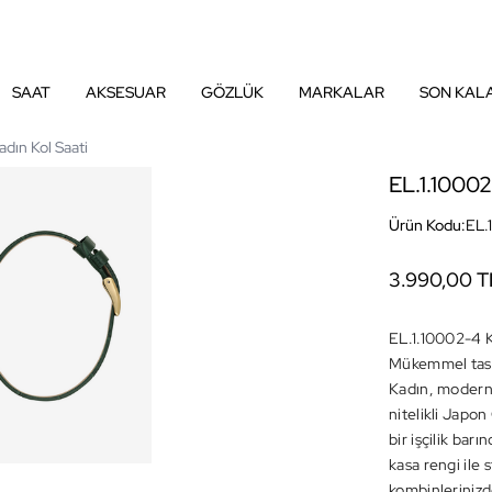
SAAT
AKSESUAR
GÖZLÜK
MARKALAR
SON KAL
dın Kol Saati
EL.1.10002
Ürün Kodu:
EL.
3.990,00 T
EL.1.10002-4 K
Mükemmel tasar
Kadın, modern 
nitelikli Japo
bir işçilik bar
kasa rengi ile 
kombinlerinizde