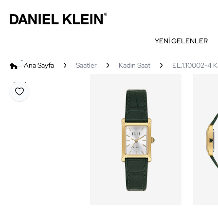
YENİ GELENLER
Paylaş
Ana Sayfa
Saatler
Kadın Saat
EL.1.10002-4 Ka
Yeni
Favoriye Ekle