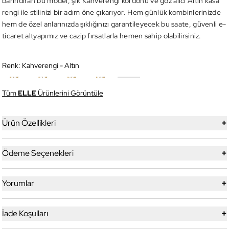
barındıran bu model, şık Kahverengi kordonu ve göz alıcı Altın kasa
rengi ile stilinizi bir adım öne çıkarıyor. Hem günlük kombinlerinizde
hem de özel anlarınızda şıklığınızı garantileyecek bu saate, güvenli e-
ticaret altyapımız ve cazip fırsatlarla hemen sahip olabilirsiniz.
Renk:
Kahverengi - Altın
Tüm
ELLE
Ürünlerini Görüntüle
+
Ürün Özellikleri
+
Ödeme Seçenekleri
+
Yorumlar
+
İade Koşulları