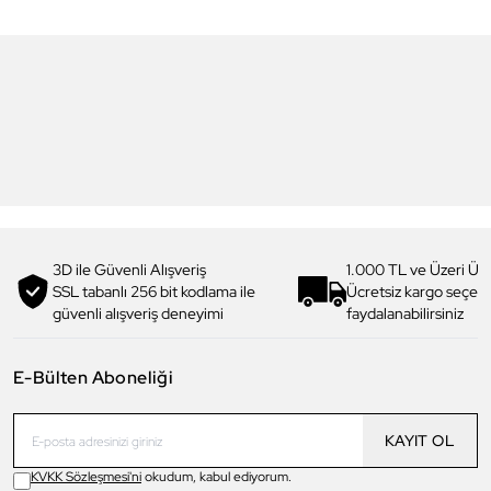
6
6
Daniel Klein
Daniel Klein
DK.1.13713-5 Premium Kadın
DK.1.14117-6 Premium Kadın
Kol Saati
Kol Saati
3.199,00 TL
1.919,90 TL
%
40
3.299,00 TL
1.979,90 TL
%
40
3D ile Güvenli Alışveriş
1.000 TL ve Üzeri Ücr
SSL tabanlı 256 bit kodlama ile
Ücretsiz kargo seçe
güvenli alışveriş deneyimi
faydalanabilirsiniz
E-Bülten Aboneliği
KAYIT OL
KVKK Sözleşmesi'ni
okudum, kabul ediyorum.