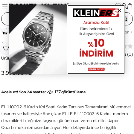
Paylaş
Ana Sayfa
Saatler
Kadın Saat
EL.1.10002-6 Kadın Ko
Yeni
EL.1.10002-6 Kadın Kol Saati
Favoriye Ekle
Değerlendirme (0)
Ürün Kodu:
EL.1.10002-6
3.990,00 TL
137
Acele et! Son 24 saatte:
görüntüleme
EL.1.10002-6 Kadın Kol Saati Kadın Tarzınızı Tamamlasın! Mükemmel
tasarımı ve kalitesiyle öne çıkan ELLE EL.1.10002-6 Kadın, modern
dinamikleri bileğinize taşıyor. gücünü can veren nitelikli Japon
Quartz mekanizmasından alıyor. Her detayında ince bir işçilik