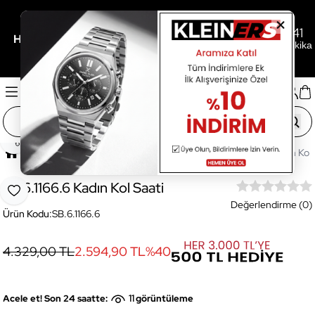
1
02
41
/
/
Her 3.000TL'ye 500TL Hediye İçin Son
Gün
Saat
Dakika
Paylaş
Ana Sayfa
Saatler
Kadın Saat
SB.6.1166.6 Kadın Kol 
SB.6.1166.6 Kadın Kol Saati
Favoriye Ekle
Değerlendirme (0)
Ürün Kodu:
SB.6.1166.6
4.329,00 TL
2.594,90 TL
%
40
11
Acele et! Son 24 saatte:
görüntüleme