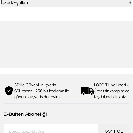
+
İade Koşulları
6
6
Daniel Klein
Daniel Klein
DK.1.13713-5 Premium Kadın
DK.1.14117-6 Premium Kadın
Kol Saati
Kol Saati
3.199,00 TL
1.919,90 TL
%
40
3.299,00 TL
1.979,90 TL
%
40
3D ile Güvenli Alışveriş
1.000 TL ve Üzeri Ücr
SSL tabanlı 256 bit kodlama ile
Ücretsiz kargo seçe
güvenli alışveriş deneyimi
faydalanabilirsiniz
E-Bülten Aboneliği
KAYIT OL