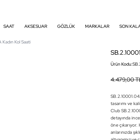
SAAT
AKSESUAR
GÖZLÜK
MARKALAR
SON KAL
 Kadın Kol Saati
SB.2.10001
Ürün Kodu:
SB.
4.479,00 T
SB.2.10001.04
tasarımı ve ka
Club SB.2.1000
detayında ince b
öne çıkarıyor.
anlarınızda şık
altyapımız ve c