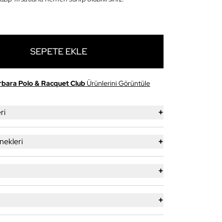
SEPETE EKLE
rbara Polo & Racquet Club
Ürünlerini Görüntüle
+
ri
+
ekleri
+
+