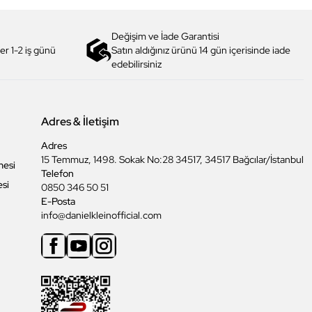
Değişim ve İade Garantisi
er 1-2 iş günü
Satın aldığınız ürünü 14 gün içerisinde iade
edebilirsiniz
Adres & İletişim
Adres
15 Temmuz, 1498. Sokak No:28 34517, 34517 Bağcılar/İstanbul
mesi
Telefon
esi
0850 346 50 51
E-Posta
info@danielkleinofficial.com
Facebook
Youtube
Instagram