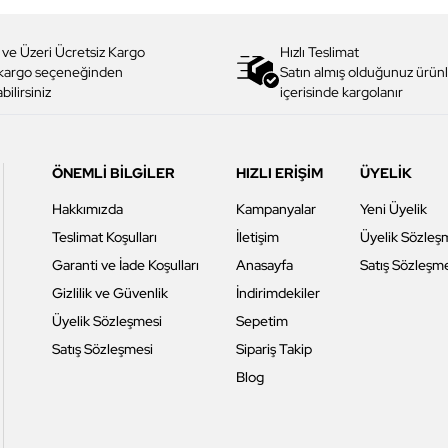
 ve Üzeri Ücretsiz Kargo
Hızlı Teslimat
 kargo seçeneğinden
Satın almış olduğunuz ürünl
bilirsiniz
içerisinde kargolanır
ÖNEMLİ BİLGİLER
HIZLI ERİŞİM
ÜYELİK
Hakkımızda
Kampanyalar
Yeni Üyelik
Teslimat Koşulları
İletişim
Üyelik Sözleş
Garanti ve İade Koşulları
Anasayfa
Satış Sözleşm
Gizlilik ve Güvenlik
İndirimdekiler
Üyelik Sözleşmesi
Sepetim
Satış Sözleşmesi
Sipariş Takip
Blog