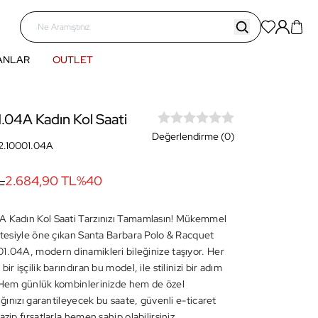
ANLAR
OUTLET
.04A Kadın Kol Saati
Değerlendirme (0)
2.10001.04A
L
2.684,90 TL
%
40
A Kadın Kol Saati Tarzınızı Tamamlasın! Mükemmel
litesiyle öne çıkan Santa Barbara Polo & Racquet
1.04A, modern dinamikleri bileğinize taşıyor. Her
ir işçilik barındıran bu model, ile stilinizi bir adım
 Hem günlük kombinlerinizde hem de özel
lığınızı garantileyecek bu saate, güvenli e-ticaret
azip fırsatlarla hemen sahip olabilirsiniz.