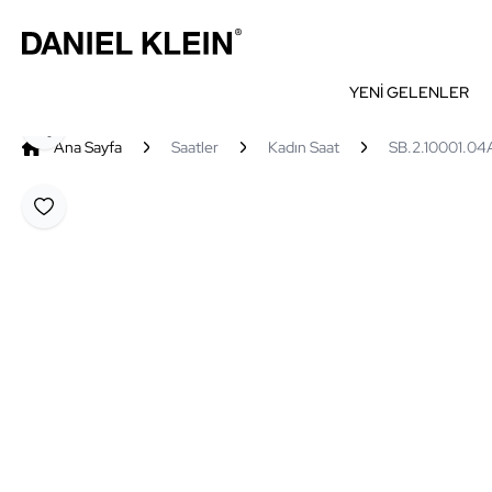
YENİ GELENLER
Paylaş
Ana Sayfa
Saatler
Kadın Saat
SB.2.10001.04A
Favoriye Ekle