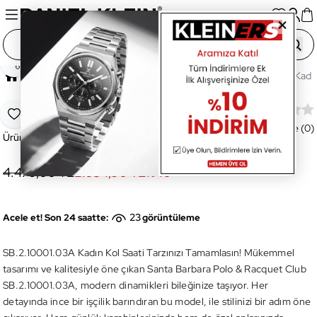
Paylaş
Ana Sayfa
Saatler
Kadın Saat
SB.2.10001.03A Kadın
SB.2.10001.03A Kadın Kol Saati
Favoriye Ekle
Değerlendirme (0)
Ürün Kodu:
SB.2.10001.03A
4.479,00 TL
2.684,90 TL
%
40
23
Acele et! Son 24 saatte:
görüntüleme
SB.2.10001.03A Kadın Kol Saati Tarzınızı Tamamlasın! Mükemmel
tasarımı ve kalitesiyle öne çıkan Santa Barbara Polo & Racquet Club
SB.2.10001.03A, modern dinamikleri bileğinize taşıyor. Her
detayında ince bir işçilik barındıran bu model, ile stilinizi bir adım öne