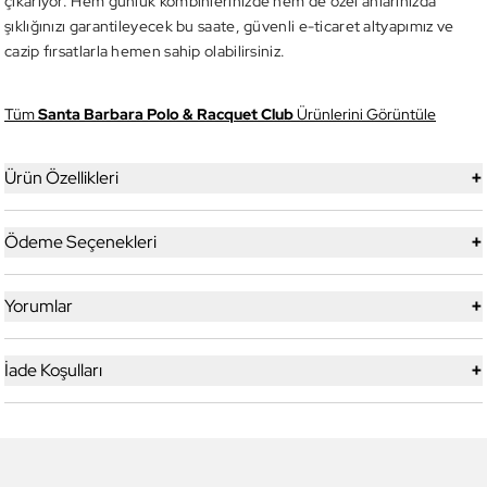
çıkarıyor. Hem günlük kombinlerinizde hem de özel anlarınızda
şıklığınızı garantileyecek bu saate, güvenli e-ticaret altyapımız ve
cazip fırsatlarla hemen sahip olabilirsiniz.
Tüm
Santa Barbara Polo & Racquet Club
Ürünlerini Görüntüle
+
Ürün Özellikleri
+
Ödeme Seçenekleri
+
Yorumlar
+
İade Koşulları
6
6
Daniel Klein
Daniel Klein