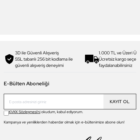
DK.1.13713-5 Premium Kadın
DK.1.14117-6 Premium Kadın
Kol Saati
Kol Saati
3.199,00 TL
1.919,90 TL
%
40
3.299,00 TL
1.979,90 TL
%
40
3D ile Güvenli Alışveriş
1.000 TL ve Üzeri Ücr
SSL tabanlı 256 bit kodlama ile
Ücretsiz kargo seçe
güvenli alışveriş deneyimi
faydalanabilirsiniz
E-Bülten Aboneliği
KAYIT OL
KVKK Sözleşmesi'ni
okudum, kabul ediyorum.
Kampanya ve yeniliklerden haberdar olmak için e-bültenimize abone olun!