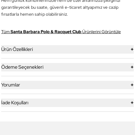
Hem günlük kombinlerinizde hem de özel anlarınızda şıklığınızı
garantileyecek bu saate, güvenli e-ticaret altyapımız ve cazip
fırsatlarla hemen sahip olabilirsiniz.
Tüm
Santa Barbara Polo & Racquet Club
Ürünlerini Görüntüle
+
Ürün Özellikleri
+
Ödeme Seçenekleri
+
Yorumlar
+
İade Koşulları
6
6
Daniel Klein
Daniel Klein