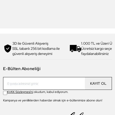
DK.1.13713-5 Premium Kadın
DK.1.14117-6 Premium Kadın
Kol Saati
Kol Saati
3.199,00 TL
1.919,90 TL
%
40
3.299,00 TL
1.979,90 TL
%
40
3D ile Güvenli Alışveriş
1.000 TL ve Üzeri Ücr
SSL tabanlı 256 bit kodlama ile
Ücretsiz kargo seçe
güvenli alışveriş deneyimi
faydalanabilirsiniz
E-Bülten Aboneliği
KAYIT OL
KVKK Sözleşmesi'ni
okudum, kabul ediyorum.
Kampanya ve yeniliklerden haberdar olmak için e-bültenimize abone olun!