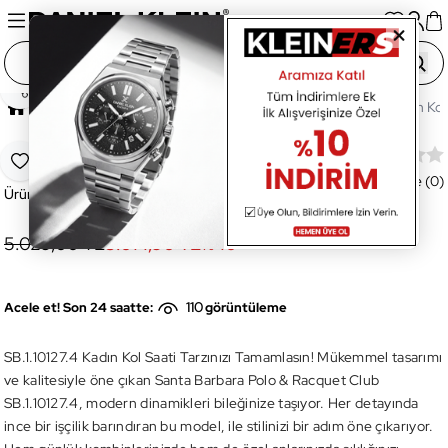
Paylaş
Ana Sayfa
Saatler
Kadın Saat
SB.1.10127.4 Kadın Kol
SB.1.10127.4 Kadın Kol Saati
Favoriye Ekle
Değerlendirme (0)
Ürün Kodu:
SB.1.10127.4
5.029,00 TL
3.014,90 TL
%
40
110
Acele et! Son 24 saatte:
görüntüleme
SB.1.10127.4 Kadın Kol Saati Tarzınızı Tamamlasın! Mükemmel tasarımı
ve kalitesiyle öne çıkan Santa Barbara Polo & Racquet Club
SB.1.10127.4, modern dinamikleri bileğinize taşıyor. Her detayında
ince bir işçilik barındıran bu model, ile stilinizi bir adım öne çıkarıyor.