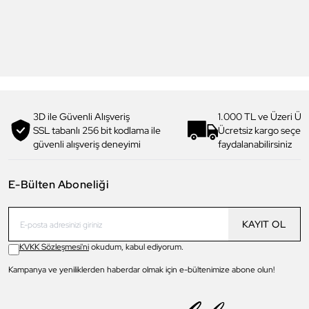
DK.1.14117-6 Premium Kadın
DK.6.14320-1 preminum Kadın
Kol Saati
Kol Saati
3.299,00 TL
3.499,00 TL
1.979,90 TL
%
40
2.799,90 TL
%
20
3D ile Güvenli Alışveriş
1.000 TL ve Üzeri Ücr
SSL tabanlı 256 bit kodlama ile
Ücretsiz kargo seçe
güvenli alışveriş deneyimi
faydalanabilirsiniz
E-Bülten Aboneliği
KAYIT OL
KVKK Sözleşmesi'ni
okudum, kabul ediyorum.
Kampanya ve yeniliklerden haberdar olmak için e-bültenimize abone olun!