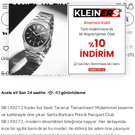
Paylaş
Ana Sayfa
Saatler
Kadın Saat
SB.1.10127.2 Kadın Kol
SB.1.10127.2 Kadın Kol Saati
Favoriye Ekle
Değerlendirme (0)
Ürün Kodu:
SB.1.10127.2
5.029,00 TL
3.014,90 TL
%
40
43
Acele et! Son 24 saatte:
görüntüleme
SB.1.10127.2 Kadın Kol Saati Tarzınızı Tamamlasın! Mükemmel tasarımı
ve kalitesiyle öne çıkan Santa Barbara Polo & Racquet Club
SB.1.10127.2, modern dinamikleri bileğinize taşıyor. Her detayında
ince bir işçilik barındıran bu model, ile stilinizi bir adım öne çıkarıyor.