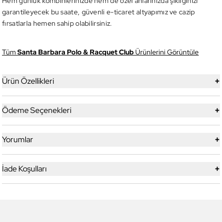
Hem günlük kombinlerinizde hem de özel anlarınızda şıklığınızı
garantileyecek bu saate, güvenli e-ticaret altyapımız ve cazip
fırsatlarla hemen sahip olabilirsiniz.
Tüm
Santa Barbara Polo & Racquet Club
Ürünlerini Görüntüle
+
Ürün Özellikleri
+
Ödeme Seçenekleri
+
Yorumlar
+
İade Koşulları
6
6
Daniel Klein
Yeni
Daniel Klein