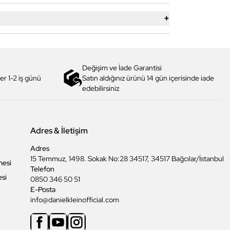
+
Değişim ve İade Garantisi
er 1-2 iş günü
Satın aldığınız ürünü 14 gün içerisinde iade
edebilirsiniz
Adres & İletişim
Adres
15 Temmuz, 1498. Sokak No:28 34517, 34517 Bağcılar/İstanbul
mesi
Telefon
esi
0850 346 50 51
E-Posta
info@danielkleinofficial.com
Facebook
Youtube
Instagram