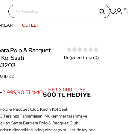
ANLAR
OUTLET
bara Polo & Racquet
 Kol Saati
Değerlendirme (0)
83203
0.1177.2
L
2.999,90 TL
%
40
Polo & Racquet Club Kadın Kol Saati
 Tarzınızı Tamamlasın! Mükemmel tasarımı ve
e çıkan Santa Barbara Polo & Racquet Club
modern dinamikleri bileğinize taşıyor. Her detayında