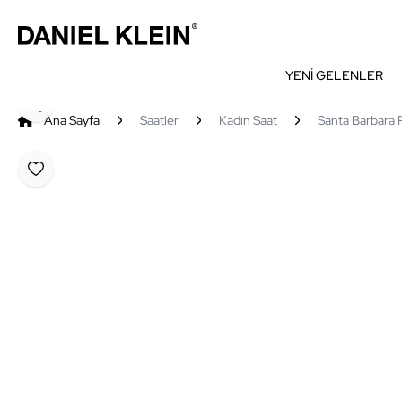
YENİ GELENLER
Paylaş
Ana Sayfa
Saatler
Kadın Saat
Santa Barbara 
Favoriye Ekle