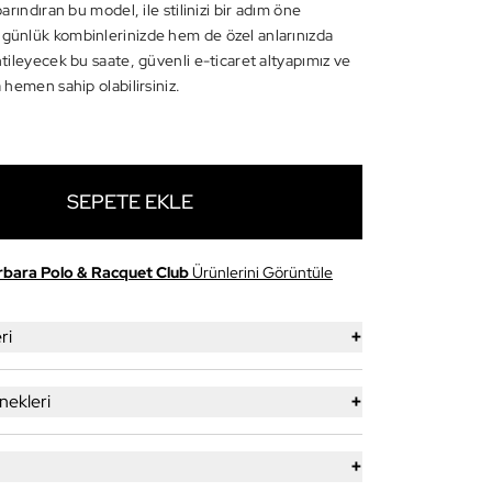
 barındıran bu model, ile stilinizi bir adım öne
 günlük kombinlerinizde hem de özel anlarınızda
antileyecek bu saate, güvenli e-ticaret altyapımız ve
a hemen sahip olabilirsiniz.
SEPETE EKLE
rbara Polo & Racquet Club
Ürünlerini Görüntüle
+
ri
+
ekleri
+