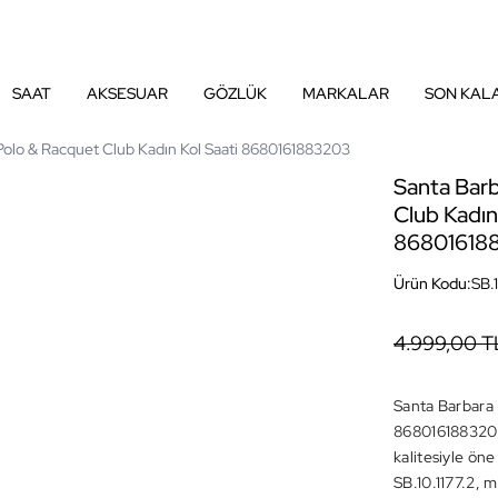
SAAT
AKSESUAR
GÖZLÜK
MARKALAR
SON KAL
Polo & Racquet Club Kadın Kol Saati 8680161883203
Santa Bar
Club Kadın
86801618
Ürün Kodu:
SB.1
4.999,00 T
Santa Barbara 
8680161883203
kalitesiyle ön
SB.10.1177.2, 