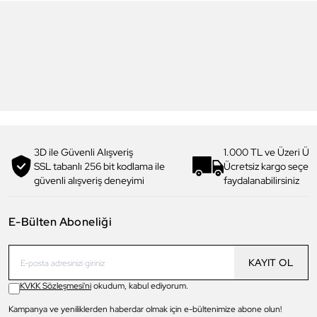
6
6
Daniel Klein
Daniel Klein
DK.1.13713-5 Premium Kadın
DK.1.14117-6 Premium Kadın
Kol Saati
Kol Saati
3.199,00 TL
1.919,90 TL
%
40
3.299,00 TL
1.979,90 TL
%
40
3D ile Güvenli Alışveriş
1.000 TL ve Üzeri Ücr
SSL tabanlı 256 bit kodlama ile
Ücretsiz kargo seçe
güvenli alışveriş deneyimi
faydalanabilirsiniz
E-Bülten Aboneliği
KAYIT OL
KVKK Sözleşmesi'ni
okudum, kabul ediyorum.
Kampanya ve yeniliklerden haberdar olmak için e-bültenimize abone olun!