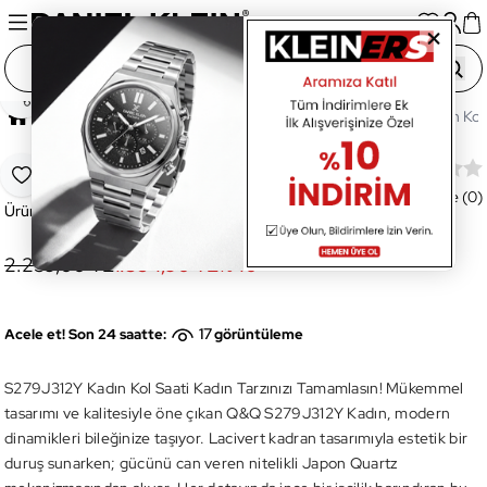
Paylaş
Ana Sayfa
Saatler
Kadın Saat
S279J312Y Kadın Kol 
S279J312Y Kadın Kol Saati
Favoriye Ekle
Değerlendirme (0)
Ürün Kodu:
S279J312Y
2.259,00 TL
1.354,90 TL
%
40
17
Acele et! Son 24 saatte:
görüntüleme
S279J312Y Kadın Kol Saati Kadın Tarzınızı Tamamlasın! Mükemmel
tasarımı ve kalitesiyle öne çıkan Q&Q S279J312Y Kadın, modern
dinamikleri bileğinize taşıyor. Lacivert kadran tasarımıyla estetik bir
duruş sunarken; gücünü can veren nitelikli Japon Quartz