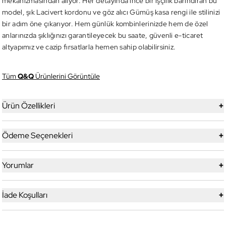
mekanizmasından alıyor. Her detayında ince bir işçilik barındıran bu
model, şık Lacivert kordonu ve göz alıcı Gümüş kasa rengi ile stilinizi
bir adım öne çıkarıyor. Hem günlük kombinlerinizde hem de özel
anlarınızda şıklığınızı garantileyecek bu saate, güvenli e-ticaret
altyapımız ve cazip fırsatlarla hemen sahip olabilirsiniz.
Tüm
Q&Q
Ürünlerini Görüntüle
+
Ürün Özellikleri
+
Ödeme Seçenekleri
+
Yorumlar
+
İade Koşulları