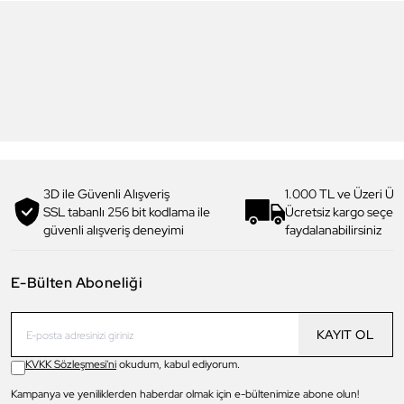
6
6
Daniel Klein
Daniel Klein
DK.1.13713-5 Premium Kadın
DK.1.14117-6 Premium Kadın
Kol Saati
Kol Saati
3.199,00 TL
1.919,90 TL
%
40
3.299,00 TL
1.979,90 TL
%
40
3D ile Güvenli Alışveriş
1.000 TL ve Üzeri Ücr
SSL tabanlı 256 bit kodlama ile
Ücretsiz kargo seçe
güvenli alışveriş deneyimi
faydalanabilirsiniz
E-Bülten Aboneliği
KAYIT OL
KVKK Sözleşmesi'ni
okudum, kabul ediyorum.
Kampanya ve yeniliklerden haberdar olmak için e-bültenimize abone olun!