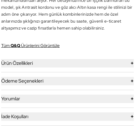
mekanizmasından alıyor. Her detayında ince bir işçilik barındıran bu
model, şık Antrasit kordonu ve göz alıcı Altın kasa rengi ile stilinizi bir
adım öne çıkarıyor. Hem günlük kombinlerinizde hem de özel
anlarınızda şıklığınızı garantileyecek bu saate, güvenli e-ticaret
altyapımız ve cazip fırsatlarla hemen sahip olabilirsiniz.
Tüm
Q&Q
Ürünlerini Görüntüle
+
Ürün Özellikleri
+
Ödeme Seçenekleri
+
Yorumlar
+
İade Koşulları