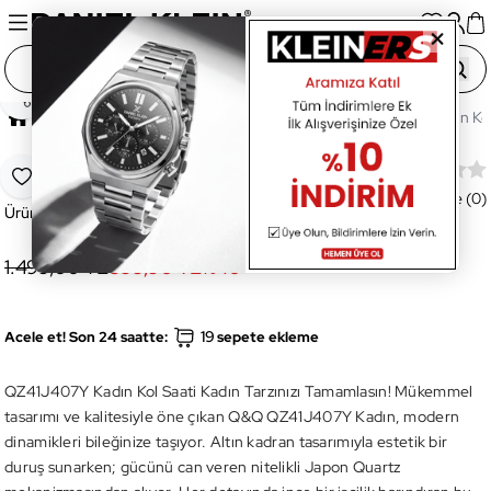
Paylaş
Ana Sayfa
Saatler
Kadın Saat
QZ41J407Y Kadın Kol
QZ41J407Y Kadın Kol Saati
Favoriye Ekle
Değerlendirme (0)
Ürün Kodu:
QZ41J407Y
1.499,00 TL
899,90 TL
%
40
19
Acele et! Son 24 saatte:
sepete ekleme
QZ41J407Y Kadın Kol Saati Kadın Tarzınızı Tamamlasın! Mükemmel
tasarımı ve kalitesiyle öne çıkan Q&Q QZ41J407Y Kadın, modern
dinamikleri bileğinize taşıyor. Altın kadran tasarımıyla estetik bir
duruş sunarken; gücünü can veren nitelikli Japon Quartz