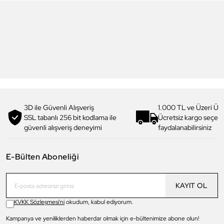
6
6
Daniel Klein
Daniel Klein
DK.1.13713-5 Premium Kadın
DK.1.14117-6 Premium Kadın
Kol Saati
Kol Saati
3.199,00 TL
1.919,90 TL
%
40
3.299,00 TL
1.979,90 TL
%
40
3D ile Güvenli Alışveriş
1.000 TL ve Üzeri Ücr
SSL tabanlı 256 bit kodlama ile
Ücretsiz kargo seçe
güvenli alışveriş deneyimi
faydalanabilirsiniz
E-Bülten Aboneliği
KAYIT OL
KVKK Sözleşmesi'ni
okudum, kabul ediyorum.
Kampanya ve yeniliklerden haberdar olmak için e-bültenimize abone olun!