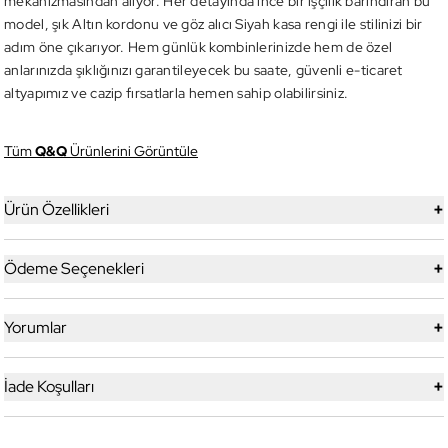
mekanizmasından alıyor. Her detayında ince bir işçilik barındıran bu
model, şık Altın kordonu ve göz alıcı Siyah kasa rengi ile stilinizi bir
adım öne çıkarıyor. Hem günlük kombinlerinizde hem de özel
anlarınızda şıklığınızı garantileyecek bu saate, güvenli e-ticaret
altyapımız ve cazip fırsatlarla hemen sahip olabilirsiniz.
Tüm
Q&Q
Ürünlerini Görüntüle
+
Ürün Özellikleri
+
Ödeme Seçenekleri
+
Yorumlar
+
İade Koşulları