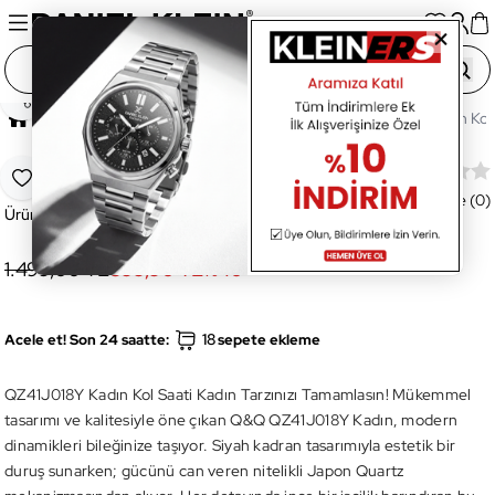
Paylaş
Ana Sayfa
Saatler
Kadın Saat
QZ41J018Y Kadın Kol 
QZ41J018Y Kadın Kol Saati
Favoriye Ekle
Değerlendirme (0)
Ürün Kodu:
QZ41J018Y
1.499,00 TL
899,90 TL
%
40
18
Acele et! Son 24 saatte:
sepete ekleme
QZ41J018Y Kadın Kol Saati Kadın Tarzınızı Tamamlasın! Mükemmel
tasarımı ve kalitesiyle öne çıkan Q&Q QZ41J018Y Kadın, modern
dinamikleri bileğinize taşıyor. Siyah kadran tasarımıyla estetik bir
duruş sunarken; gücünü can veren nitelikli Japon Quartz