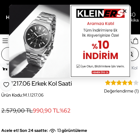
0
04
30
/
/
Her 3.000TL'ye 500TL Hediye İçin Son
Gün
Saat
Dakika
Paylaş
Ana Sayfa
Saatler
Erkek Saat
M.1.1217.06 Erkek Kol 
M.1.1217.06 Erkek Kol Saati
Favoriye Ekle
Değerlendirme (1)
Ürün Kodu:
M.1.1217.06
2.579,00 TL
990,90 TL
%
62
13
Acele et! Son 24 saatte:
görüntüleme