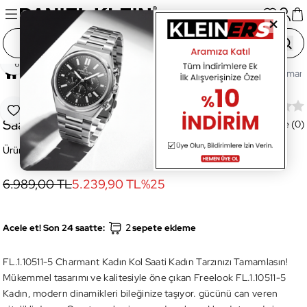
Paylaş
Ana Sayfa
Saatler
Kadın Saat
FL.1.10511-5 Charmant
FL.1.10511-5 Charmant Kadın Kol
Favoriye Ekle
Saati
Değerlendirme (0)
Ürün Kodu:
FL.1.10511-5
6.989,00 TL
5.239,90 TL
%
25
2
Acele et! Son 24 saatte:
sepete ekleme
FL.1.10511-5 Charmant Kadın Kol Saati Kadın Tarzınızı Tamamlasın!
Mükemmel tasarımı ve kalitesiyle öne çıkan Freelook FL.1.10511-5
Kadın, modern dinamikleri bileğinize taşıyor. gücünü can veren