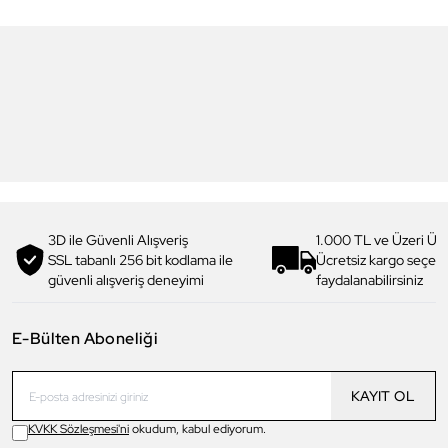
6
6
Daniel Klein
Daniel Klein
DK.1.13713-5 Premium Kadın
DK.1.14117-6 Premium Kadın
Kol Saati
Kol Saati
3.199,00 TL
1.919,90 TL
%
40
3.299,00 TL
1.979,90 TL
%
40
3D ile Güvenli Alışveriş
1.000 TL ve Üzeri Ücr
SSL tabanlı 256 bit kodlama ile
Ücretsiz kargo seçe
güvenli alışveriş deneyimi
faydalanabilirsiniz
E-Bülten Aboneliği
KAYIT OL
KVKK Sözleşmesi'ni
okudum, kabul ediyorum.