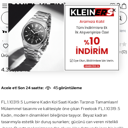
Paylaş
Ana Sayfa
Saatler
Kadın Saat
FL.1.10319.5 Lumiere 
Yeni
FL.1.10319.5 Lumiere Kadın Kol Saati
Favoriye Ekle
Değerlendirme (0)
Ürün Kodu:
FL.1.10319.5
4.399,00 TL
45
Acele et! Son 24 saatte:
görüntüleme
FL.1.10319.5 Lumiere Kadın Kol Saati Kadın Tarzınızı Tamamlasın!
Mükemmel tasarımı ve kalitesiyle öne çıkan Freelook FL.1.10319.5
Kadın, modern dinamikleri bileğinize taşıyor. Beyaz kadran
tasarımıyla estetik bir duruş sunarken; gücünü can veren nitelikli