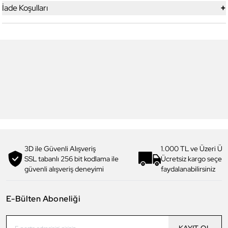
+
İade Koşulları
6
6
Daniel Klein
Daniel Klein
DK.1.13713-5 Premium Kadın
DK.1.14117-6 Premium Kadın
Kol Saati
Kol Saati
3.199,00 TL
1.919,90 TL
%
40
3.299,00 TL
1.979,90 TL
%
40
3D ile Güvenli Alışveriş
1.000 TL ve Üzeri Ücr
SSL tabanlı 256 bit kodlama ile
Ücretsiz kargo seçe
güvenli alışveriş deneyimi
faydalanabilirsiniz
E-Bülten Aboneliği