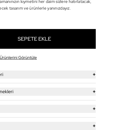
amanınızın kıymetini her daim sizlere hatırlatacak,
tirecek tasarım ve ürünlerle yanınızdayız.
SEPETE EKLE
Ürünlerini Görüntüle
+
ri
+
ekleri
+
+