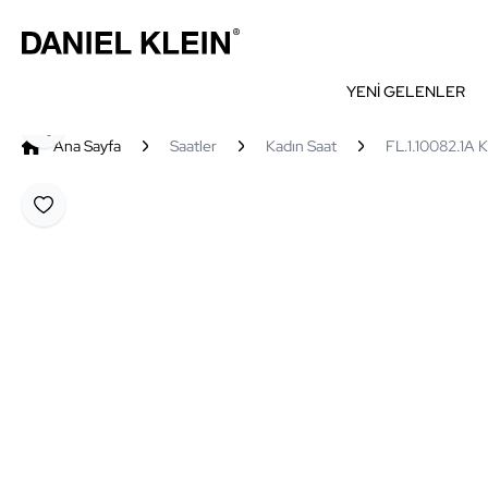
YENİ GELENLER
Paylaş
Ana Sayfa
Saatler
Kadın Saat
FL.1.10082.1A K
Favoriye Ekle