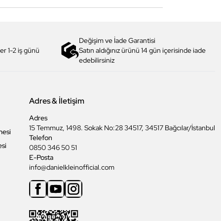
Değişim ve İade Garantisi
er 1-2 iş günü
Satın aldığınız ürünü 14 gün içerisinde iade
edebilirsiniz
Adres & İletişim
Adres
15 Temmuz, 1498. Sokak No:28 34517, 34517 Bağcılar/İstanbul
mesi
Telefon
esi
0850 346 50 51
E-Posta
info@danielkleinofficial.com
Facebook
Youtube
Instagram