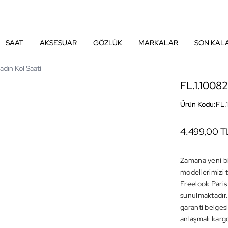
SAAT
AKSESUAR
GÖZLÜK
MARKALAR
SON KAL
adın Kol Saati
FL.1.10082
Ürün Kodu:
FL.
4.499,00 T
Zamana yeni bir
modellerimizi t
Freelook Paris
sunulmaktadır. 
garanti belgesi
anlaşmalı kargo