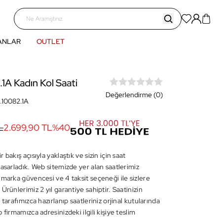
ANLAR
OUTLET
.1A Kadın Kol Saati
Değerlendirme (0)
1.10082.1A
L
2.699,90 TL
%
40
 bakış açısıyla yaklaştık ve sizin için saat
asarladık. Web sitemizde yer alan saatlerimiz
 marka güvencesi ve 4 taksit seçeneği ile sizlere
Ürünlerimiz 2 yıl garantiye sahiptir. Saatinizin
 tarafımızca hazırlanıp saatleriniz orjinal kutularında
 firmamızca adresinizdeki ilgili kişiye teslim