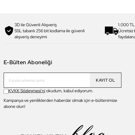
3D ile Güvenli Alışveriş
1.000 TL
SSL tabanlı 256 bit kodlama ile güvenli
Ücretsiz
alışveriş deneyimi
faydalana
E-Bülten Aboneliği
KAYIT OL
KVKK Sözleşmesi'ni
okudum, kabul ediyorum.
Kampanya ve yeniliklerden haberdar olmak için e-bültenimize
abone olun!