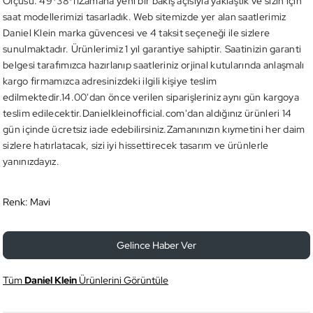
Ölçüsü: 49*38*11Zamana yeni bir bakış açısıyla yaklaştık ve sizin için
saat modellerimizi tasarladık. Web sitemizde yer alan saatlerimiz
Daniel Klein marka güvencesi ve 4 taksit seçeneği ile sizlere
sunulmaktadır. Ürünlerimiz 1 yıl garantiye sahiptir. Saatinizin garanti
belgesi tarafımızca hazırlanıp saatleriniz orjinal kutularında anlaşmalı
kargo firmamızca adresinizdeki ilgili kişiye teslim
edilmektedir.14.00'dan önce verilen siparişleriniz aynı gün kargoya
teslim edilecektir.Danielkleinofficial.com'dan aldığınız ürünleri 14
gün içinde ücretsiz iade edebilirsiniz.Zamanınızın kıymetini her daim
sizlere hatırlatacak, sizi iyi hissettirecek tasarım ve ürünlerle
yanınızdayız.
Renk:
Mavi
Gelince Haber Ver
Tüm
Daniel Klein
Ürünlerini Görüntüle