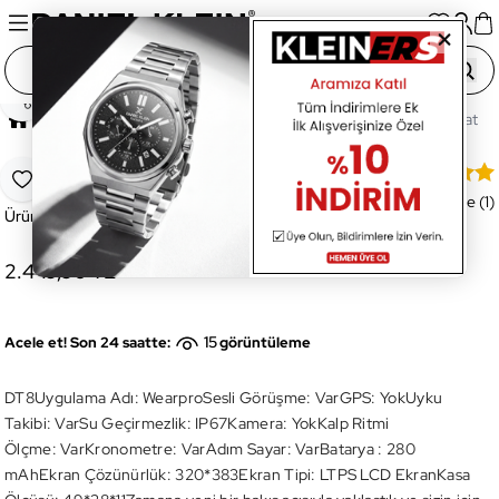
Paylaş
Ana Sayfa
Saatler
Akıllı Saatler
Unisex Akıllı Saat
DT8ULTRA-08 Akıllı Kol Saati
Favoriye Ekle
Değerlendirme (1)
Ürün Kodu:
DT8ULTRA-08
2.449,90 TL
15
Acele et! Son 24 saatte:
görüntüleme
DT8Uygulama Adı: WearproSesli Görüşme: VarGPS: YokUyku
Takibi: VarSu Geçirmezlik: IP67Kamera: YokKalp Ritmi
Ölçme: VarKronometre: VarAdım Sayar: VarBatarya : 280
mAhEkran Çözünürlük: 320*383Ekran Tipi: LTPS LCD EkranKasa