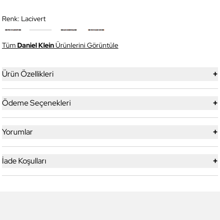
Renk:
Lacivert
Tüm
Daniel Klein
Ürünlerini Görüntüle
+
Ürün Özellikleri
+
Ödeme Seçenekleri
+
Yorumlar
+
İade Koşulları
4
4
Daniel Klein
Daniel Klein