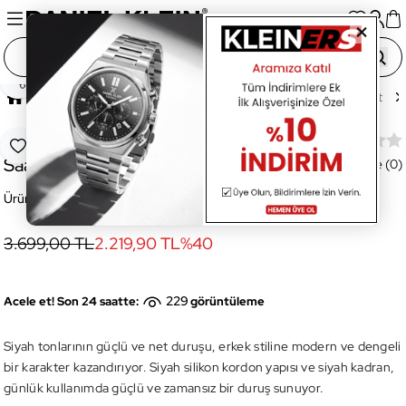
Paylaş
Ana Sayfa
Saatler
Akıllı Saatler
Erkek Akıllı Saat
DT5SPORTS-02 Erkek Akıllı Kol
Favoriye Ekle
Saati
Değerlendirme (0)
Ürün Kodu:
DT5SPORTS-02
3.699,00 TL
2.219,90 TL
%
40
229
Acele et! Son 24 saatte:
görüntüleme
Siyah tonlarının güçlü ve net duruşu, erkek stiline modern ve dengeli
bir karakter kazandırıyor. Siyah silikon kordon yapısı ve siyah kadran,
günlük kullanımda güçlü ve zamansız bir duruş sunuyor.