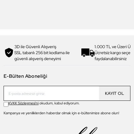
DT5SPORTS-01 Erkek Akıllı
DT5SPORTS-03 Erkek Akıllı
Kol Saati
Kol Saati
3.699,00 TL
3.699,00 TL
2.219,90 TL
%
40
2.219,90 TL
%
40
3D ile Güvenli Alışveriş
1.000 TL ve Üzeri Ücr
SSL tabanlı 256 bit kodlama ile
Ücretsiz kargo seçe
güvenli alışveriş deneyimi
faydalanabilirsiniz
E-Bülten Aboneliği
KAYIT OL
KVKK Sözleşmesi'ni
okudum, kabul ediyorum.
Kampanya ve yeniliklerden haberdar olmak için e-bültenimize abone olun!