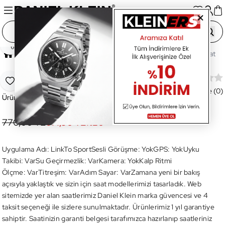
Paylaş
Ana Sayfa
Saatler
Akıllı Saatler
Unisex Akıllı Saat
DKW37-03 Akıllı Kol Saati
Favoriye Ekle
Değerlendirme (0)
Ürün Kodu:
DKW37-03
770,00 TL
614,90 TL
%
20
Uygulama Adı: LinkTo SportSesli Görüşme: YokGPS: YokUyku
Takibi: VarSu Geçirmezlik: VarKamera: YokKalp Ritmi
Ölçme: VarTitreşim: VarAdım Sayar: VarZamana yeni bir bakış
açısıyla yaklaştık ve sizin için saat modellerimizi tasarladık. Web
sitemizde yer alan saatlerimiz Daniel Klein marka güvencesi ve 4
taksit seçeneği ile sizlere sunulmaktadır. Ürünlerimiz 1 yıl garantiye
sahiptir. Saatinizin garanti belgesi tarafımızca hazırlanıp saatleriniz