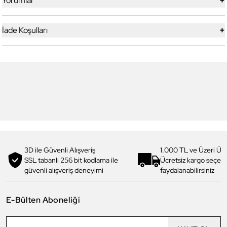
+
Yorumlar
+
İade Koşulları
3
Daniel Klein
Daniel Klein
DKJ.3.4064-2 Kadın Kolye
DKJ.3.20004-1 Kadın Kolye
819,00 TL
654,90 TL
%
20
1.069,00 TL
854,90 TL
%
20
3D ile Güvenli Alışveriş
1.000 TL ve Üzeri Ücr
SSL tabanlı 256 bit kodlama ile
Ücretsiz kargo seçe
güvenli alışveriş deneyimi
faydalanabilirsiniz
E-Bülten Aboneliği