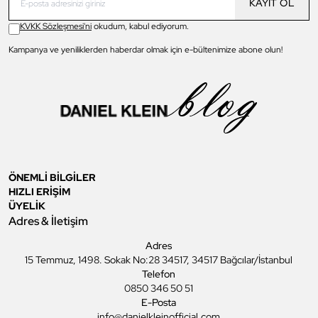
KAYIT OL
KVKK Sözleşmesi'ni
okudum, kabul ediyorum.
Kampanya ve yeniliklerden haberdar olmak için e-bültenimize abone olun!
ÖNEMLİ BİLGİLER
HIZLI ERİŞİM
ÜYELİK
Adres & İletişim
Adres
15 Temmuz, 1498. Sokak No:28 34517, 34517 Bağcılar/İstanbul
Telefon
0850 346 50 51
E-Posta
info@danielkleinofficial.com