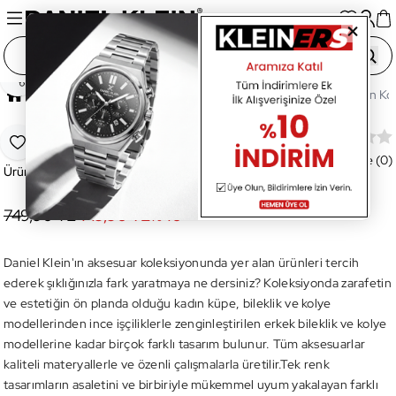
Paylaş
Ana Sayfa
Aksesuar
Kolye
DKJ.3.4029.2 Kadın Ko
DKJ.3.4029.2 Kadın Kolye
Favoriye Ekle
Değerlendirme (0)
Ürün Kodu:
DKJ.3.4029.2
749,90 TL
449,90 TL
%
40
Daniel Klein'ın aksesuar koleksiyonunda yer alan ürünleri tercih
ederek şıklığınızla fark yaratmaya ne dersiniz? Koleksiyonda zarafetin
ve estetiğin ön planda olduğu kadın küpe, bileklik ve kolye
modellerinden ince işçiliklerle zenginleştirilen erkek bileklik ve kolye
modellerine kadar birçok farklı tasarım bulunur. Tüm aksesuarlar
kaliteli materyallerle ve özenli çalışmalarla üretilir.Tek renk
tasarımların asaletini ve birbiriyle mükemmel uyum yakalayan farklı