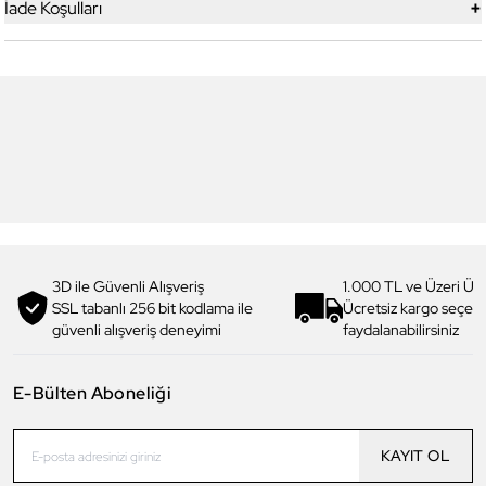
+
İade Koşulları
4
4
Daniel Klein
Daniel Klein
DKJ.3.1012.4 Kadın Bileklik
DKJ.3.1010.2 Kadın Bileklik
1.069,00 TL
854,90 TL
%
20
960,00 TL
769,90 TL
%
20
3D ile Güvenli Alışveriş
1.000 TL ve Üzeri Ücr
SSL tabanlı 256 bit kodlama ile
Ücretsiz kargo seçe
güvenli alışveriş deneyimi
faydalanabilirsiniz
E-Bülten Aboneliği
KAYIT OL