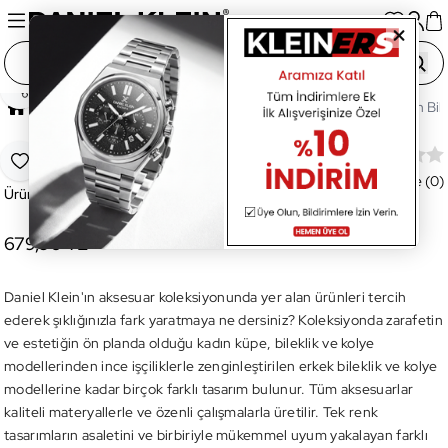
Paylaş
Ana Sayfa
Aksesuar
Bileklik
DKJ.3.1021.3 Kadın Bile
DKJ.3.1021.3 Kadın Bileklik
Favoriye Ekle
Değerlendirme (0)
Ürün Kodu:
DKJ.3.1021.3
679,90 TL
Daniel Klein'ın aksesuar koleksiyonunda yer alan ürünleri tercih
ederek şıklığınızla fark yaratmaya ne dersiniz? Koleksiyonda zarafetin
ve estetiğin ön planda olduğu kadın küpe, bileklik ve kolye
modellerinden ince işçiliklerle zenginleştirilen erkek bileklik ve kolye
modellerine kadar birçok farklı tasarım bulunur. Tüm aksesuarlar
kaliteli materyallerle ve özenli çalışmalarla üretilir. Tek renk
tasarımların asaletini ve birbiriyle mükemmel uyum yakalayan farklı