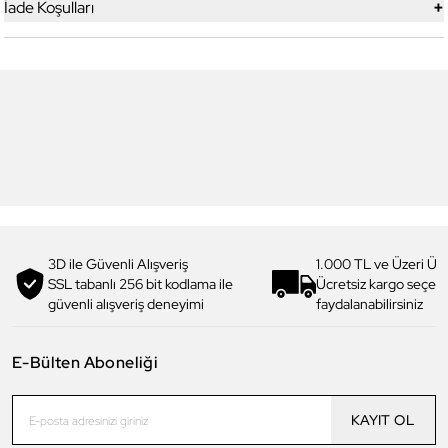
+
İade Koşulları
4
4
Daniel Klein
Daniel Klein
DKJ.3.1012.4 Kadın Bileklik
DKJ.3.1010.2 Kadın Bileklik
1.069,00 TL
854,90 TL
%
20
960,00 TL
769,90 TL
%
20
3D ile Güvenli Alışveriş
1.000 TL ve Üzeri Ücr
SSL tabanlı 256 bit kodlama ile
Ücretsiz kargo seçe
güvenli alışveriş deneyimi
faydalanabilirsiniz
E-Bülten Aboneliği
KAYIT OL