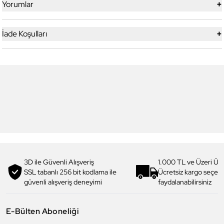
+
Yorumlar
+
İade Koşulları
4
4
Daniel Klein
Daniel Klein
DKJ.3.1012.4 Kadın Bileklik
DKJ.3.1010.2 Kadın Bileklik
1.069,00 TL
854,90 TL
%
20
960,00 TL
769,90 TL
%
20
3D ile Güvenli Alışveriş
1.000 TL ve Üzeri Ücr
SSL tabanlı 256 bit kodlama ile
Ücretsiz kargo seçe
güvenli alışveriş deneyimi
faydalanabilirsiniz
E-Bülten Aboneliği