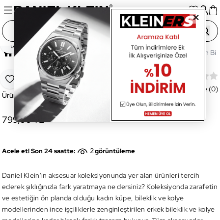
Paylaş
Ana Sayfa
Aksesuar
Bileklik
DKJ.3.1001.2 Kadın Bile
DKJ.3.1001.2 Kadın Bileklik
Favoriye Ekle
Değerlendirme (0)
Ürün Kodu:
DKJ.3.1001.2
799,00 TL
2
Acele et! Son 24 saatte:
görüntüleme
Daniel Klein'ın aksesuar koleksiyonunda yer alan ürünleri tercih
ederek şıklığınızla fark yaratmaya ne dersiniz? Koleksiyonda zarafetin
ve estetiğin ön planda olduğu kadın küpe, bileklik ve kolye
modellerinden ince işçiliklerle zenginleştirilen erkek bileklik ve kolye