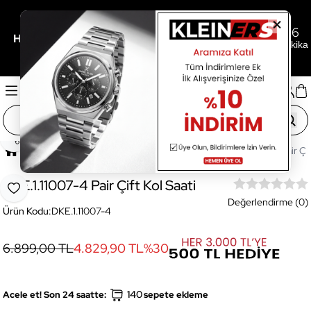
0
14
16
/
/
Her 3.000TL'ye 500TL Hediye İçin Son
Gün
Saat
Dakika
Paylaş
Ana Sayfa
Saatler
Erkek Saat
DKE.1.11007-4 Pair Çif
DKE.1.11007-4 Pair Çift Kol Saati
Favoriye Ekle
Değerlendirme (0)
Ürün Kodu:
DKE.1.11007-4
6.899,00 TL
4.829,90 TL
%
30
140
Acele et! Son 24 saatte:
sepete ekleme