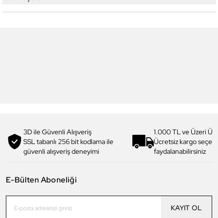
5
5
Yeni
Daniel Klein
Daniel Klein
DK.1.13328-1 Exclusive Erkek
DK.1.13328-2 Exclusive Erkek
Kol Saati
Kol Saati
4.199,00 TL
4.199,00 TL
2.990,00 TL
%
29
2.990,00 TL
%
29
3D ile Güvenli Alışveriş
1.000 TL ve Üzeri Ücr
SSL tabanlı 256 bit kodlama ile
Ücretsiz kargo seçe
güvenli alışveriş deneyimi
faydalanabilirsiniz
E-Bülten Aboneliği
KAYIT OL