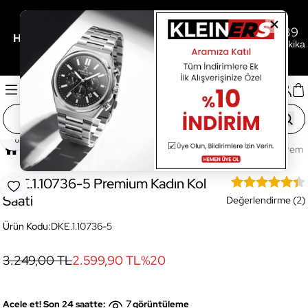
0
14
39
/
/
Her 3.000TL'ye 500TL Hediye İçin Son
Gün
Saat
Dakika
Paylaş
Ana Sayfa
Saatler
Kadın Saat
DKE.1.10736-5 Premiu
DKE.1.10736-5 Premium Kadın Kol
Favoriye Ekle
Saati
Değerlendirme (2)
Ürün Kodu:
DKE.1.10736-5
3.249,00 TL
2.599,90 TL
%
20
7
Acele et! Son 24 saatte:
görüntüleme