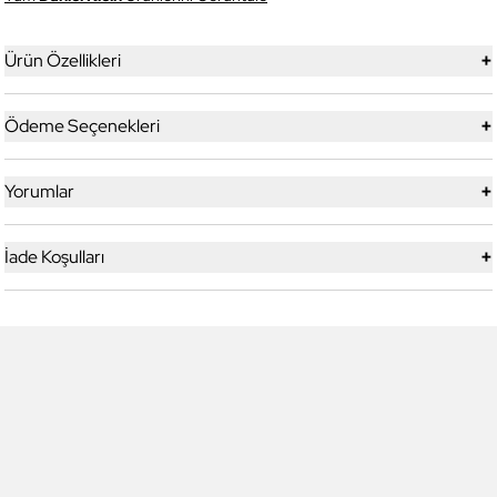
+
Ürün Özellikleri
+
Ödeme Seçenekleri
+
Yorumlar
+
İade Koşulları
6
6
Daniel Klein
Daniel Klein
DK.1.13713-5 Premium Kadın
DK.1.14117-6 Premium Kadın
Kol Saati
Kol Saati
3.199,00 TL
1.919,90 TL
%
40
3.299,00 TL
1.979,90 TL
%
40