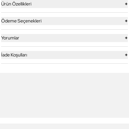
+
Ürün Özellikleri
+
Ödeme Seçenekleri
+
Yorumlar
+
İade Koşulları
5
5
Yeni
Daniel Klein
Daniel Klein
DK.1.13328-1 Exclusive Erkek
DK.1.13328-2 Exclusive Erkek
Kol Saati
Kol Saati
4.199,00 TL
4.199,00 TL
2.990,00 TL
%
29
2.990,00 TL
%
29