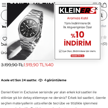
Paylaş
Ana Sayfa
Saatler
Erkek Saat
DKE.1.10681-6 Exclusi
DKE.1.10681-6 Exclusive Erkek Kol
Favoriye Ekle
Saati
Değerlendirme (0)
Ürün Kodu:
DKE.1.10681-6
3.199,90 TL
1.919,90 TL
%
40
4
Acele et! Son 24 saatte:
görüntüleme
Daniel Klein'ın Exclusive serisinde yer alan erkek kol saatleri ile
stilinize şık bir detay eklemeye ne dersiniz? Erkek kol saatleri, özenle
seçilen materyallerin usta ellerde tecrübe ve titizlikle işlenmesi