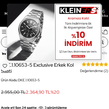
0
11
16
/
/
Her 3.000TL'ye 500TL Hediye İçin Son
Gün
Saat
Dakika
Paylaş
Ana Sayfa
Saatler
Erkek Saat
DKE.1.10653-5 Exclusi
DKE.1.10653-5 Exclusive Erkek Kol
Favoriye Ekle
Saati
Değerlendirme (2)
Ürün Kodu:
DKE.1.10653-5
2.955,00 TL
2.364,90 TL
%
20
3
Acele et! Son 24 saatte:
görüntüleme