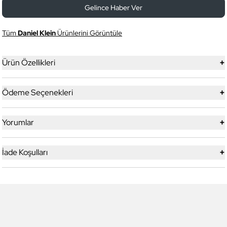
Gelince Haber Ver
Tüm
Daniel Klein
Ürünlerini Görüntüle
+
Ürün Özellikleri
+
Ödeme Seçenekleri
+
Yorumlar
+
İade Koşulları
5
5
Yeni
Daniel Klein
Daniel Klein
DK.1.13328-1 Exclusive Erkek
DK.1.13328-2 Exclusive Erkek
Kol Saati
Kol Saati