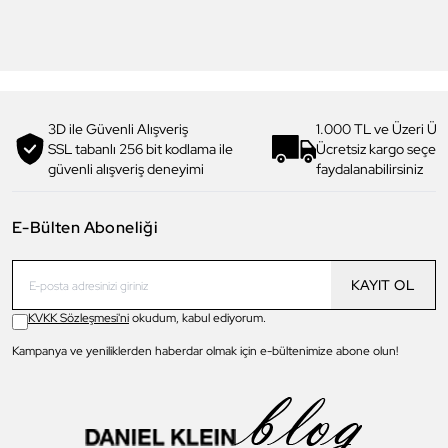
4.199,00 TL
4.199,00 TL
2.990,00 TL
%
29
2.990,00 TL
%
29
3D ile Güvenli Alışveriş
1.000 TL ve Üzeri Ücr
SSL tabanlı 256 bit kodlama ile
Ücretsiz kargo seçe
güvenli alışveriş deneyimi
faydalanabilirsiniz
E-Bülten Aboneliği
KAYIT OL
KVKK Sözleşmesi'ni
okudum, kabul ediyorum.
Kampanya ve yeniliklerden haberdar olmak için e-bültenimize abone olun!