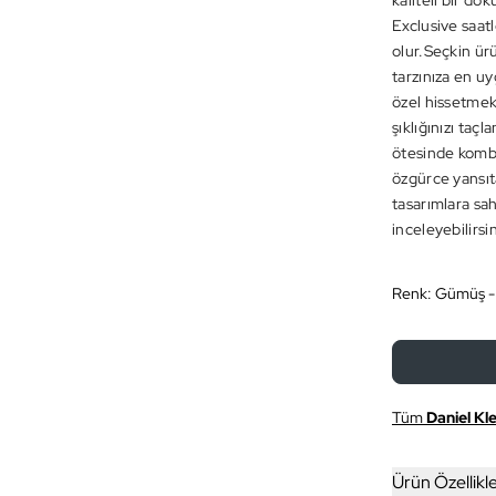
kaliteli bir d
Exclusive saatl
olur.Seçkin ür
tarzınıza en uyg
özel hissetmek 
şıklığınızı ta
ötesinde kombin
özgürce yansıt
tasarımlara sa
inceleyebilirsin
Renk:
Gümüş -
Tüm
Daniel Kle
Ürün Özellikle