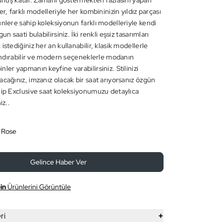
okunuş katar. Zamanı göstermekten fazlasını yapan
er, farklı modelleriyle her kombininizin yıldız parçası
ünlere sahip koleksiyonun farklı modelleriyle kendi
un saati bulabilirsiniz. İki renkli eşsiz tasarımları
istediğiniz her an kullanabilir, klasik modellerle
çlandırabilir ve modern seçeneklerle modanın
ler yapmanın keyfine varabilirsiniz. Stilinizi
acağınız, imzanız olacak bir saat arıyorsanız özgün
hip Exclusive saat koleksiyonumuzu detaylıca
iz..
 Rose
Gelince Haber Ver
in
Ürünlerini Görüntüle
+
ri