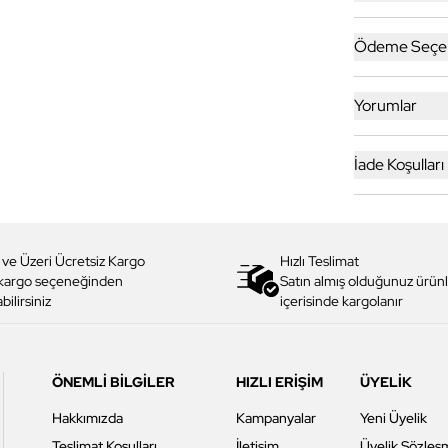
Ödeme Seçen
Yorumlar
İade Koşulları
 ve Üzeri Ücretsiz Kargo
Hızlı Teslimat
 kargo seçeneğinden
Satın almış olduğunuz ürünl
bilirsiniz
içerisinde kargolanır
ÖNEMLİ BİLGİLER
HIZLI ERİŞİM
ÜYELİK
Hakkımızda
Kampanyalar
Yeni Üyelik
Teslimat Koşulları
İletişim
Üyelik Sözleş