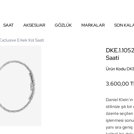
SAAT
AKSESUAR
GÖZLÜK
MARKALAR
SON KAL
xclusive Erkek Kol Saati
DKE.1.1052
Saati
Ürün Kodu:
DKE
3.600,00 T
Daniel Klein'ın
stilinize şık b
özenle seçilen 
işlenmesi sonuc
yanı sıra geniş