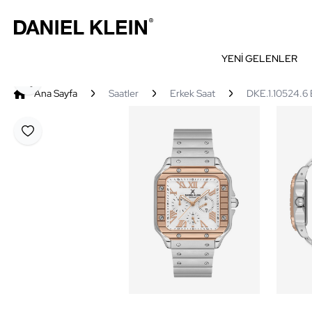
YENİ GELENLER
Paylaş
Ana Sayfa
Saatler
Erkek Saat
DKE.1.10524.6 E
Favoriye Ekle